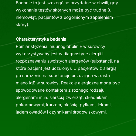
Badanie to jest szczególne przydatne w chwili, gdy
wykonanie testów skórnych może być trudne (u
niemowląt, pacjentów z uogólnionym zapaleniem
skóry).
Charakterystyka badania
Pomiar stężenia imuunoglobulin E w surowicy
wykorzystywany jest w diagnostyce alergii i
rozpoznawaniu swoistych alergenów (substancji, na
które pacjent jest uczulony). U pacjentów z alergią
po narażeniu na substancję uczulającą wzrasta
miano IgE w surowicy. Reakcje alergiczne moga być
spowodowane kontaktem z różnego rodzaju
alergenami m.in. sierścią zwierząt, składnikami
pokarmowymi, kurzem, pleśnią, pyłkami, lekami,
jadem owadów i czynnikami środowiskowymi.