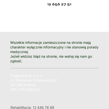
12 656 27 51
Wszelkie informacje zamieszczone na stronie mają
charakter wyłącznie informacyjny i nie stanowią porady
medycznej.
Jeżeli widzisz błąd na stronie, nie wahaj się nam go
zgłosić.
Progamed sp. z o. o.
ul. Stanisława Działowskiego 1
30-399 Kraków
NIP: 6762466355
Rehabilitacja: 12 446 78 88