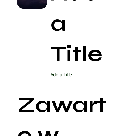
a
Title
Add a Title
Zawart
e w