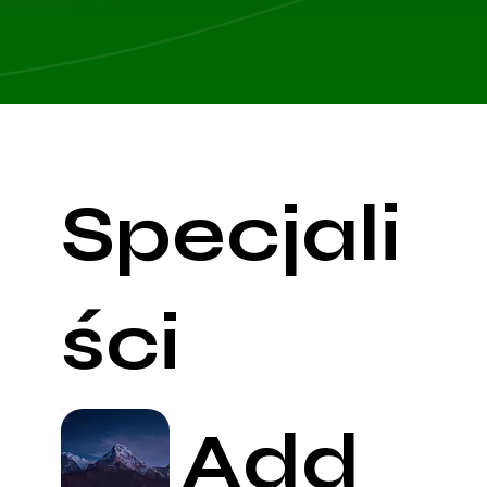
Specjali
ści
Add