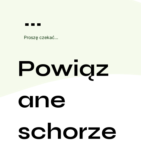
...
Proszę czekać...
Powiąz
ane
schorze