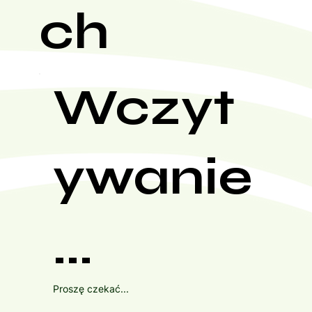
ch
Wczyt
ywanie
...
Proszę czekać...