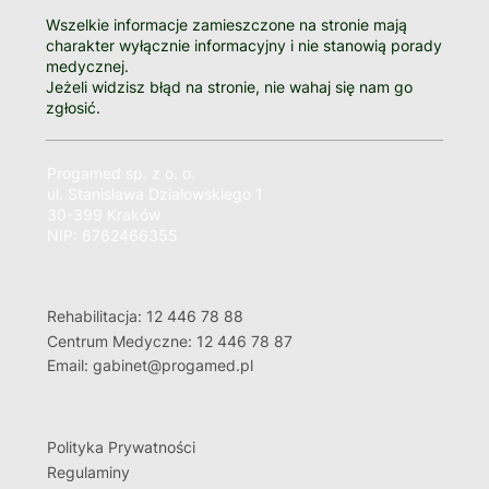
Wszelkie informacje zamieszczone na stronie mają
charakter wyłącznie informacyjny i nie stanowią porady
medycznej.
Jeżeli widzisz błąd na stronie, nie wahaj się nam go
zgłosić.
Progamed sp. z o. o.
ul. Stanisława Działowskiego 1
30-399 Kraków
NIP: 6762466355
Rehabilitacja: 12 446 78 88
Centrum Medyczne: 12 446 78 87
Email: gabinet@progamed.pl
Polityka Prywatności
Regulaminy