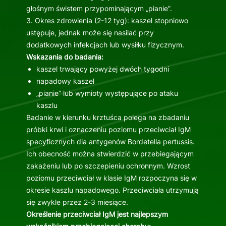
głośnym świstem przypominającym „pianie”.
3. Okres zdrowienia (2-12 tyg): kaszel stopniowo
ustępuje, jednak może się nasilać przy
dodatkowych infekcjach lub wysiłku fizycznym.
Wskazania do badania:
kaszel trwający powyżej dwóch tygodni
napadowy kaszel
„pianie” lub wymioty występujące po ataku
kaszlu
Badanie w kierunku krztuśca polega na zbadaniu
próbki krwi i oznaczeniu poziomu przeciwciał IgM
specyficznych dla antygenów Bordetella pertussis.
Ich obecność można stwierdzić w przebiegającym
zakażeniu lub po szczepieniu ochronnym. Wzrost
poziomu przeciwciał w klasie IgM rozpoczyna się w
okresie kaszlu napadowego. Przeciwciała utrzymują
się zwykle przez 2-3 miesiące.
Określenie przeciwciał IgM jest najlepszym