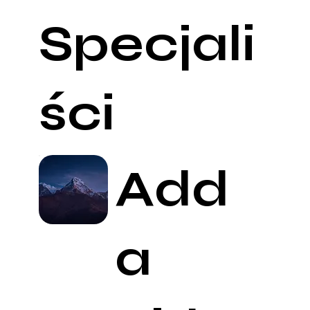
Specjali
ści
Add
a