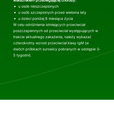
wskaźnikiem przebiegającej choroby:
u osób nieszczepionych
u osób szczepionych przed wieloma laty
u dzieci poniżej 6 miesiąca życia
W celu odróżnienia istniejących przeciwciał
poszczepiennych od przeciwciał występujących w
trakcie aktualnego zakażenia, należy wykazać
czterokrotny wzrost przeciwciał klasy IgM (w
dwóch próbkach surowicy pobranych w odstępie 3‐
5 tygodni).