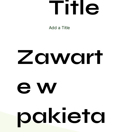
Title
Add a Title
Zawart
e w
pakieta