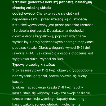
Krztusiec (potocznie koklusz) jest ostrą, bakteryjną
chorobą zakaźną układu
oddechowego.
Charakteryzuje się ciężkimi
napadami kaszlu i przedłużającą się dusznością.
Krztusiec wywoływany jest przez pałeczkę krztuśca
(Bordetella pertussis). Do zakażenia dochodzi
głównie drogą kropelkową, poprzez wdychanie
wydzieliny z dróg oddechowych chorego rozpylonej
podczas kaszlu. Okres wylęgania wynosi 5-21 dni
(zwykle 7- 14). Zakaźność dla osób z otoczenia jest
wyjątkowo duża i wynosi do 80%.
Typowy przebieg krztuśca:
1. okres nieżytowy (1-2 tyg): objawy grypopodobne
bez wysokiej gorączki, potem pojawia się suchy
kaszel.
2. okres napadowego kaszlu (1-6 tyg): Suchy
kaszel staje się wilgotny, zwiększa swoje nasilenie,
często prowokuje wymioty. Napady duszącego
kaszlu zakończonego głębokim wdechem z