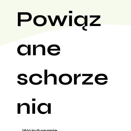
Powiąz
ane
schorze
nia
Wczytywanie...