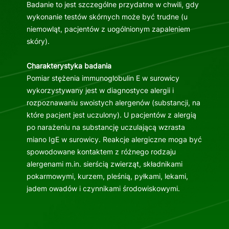
Badanie to jest szczególne przydatne w chwili, gdy
wykonanie testów skórnych może być trudne (u
niemowląt, pacjentów z uogólnionym zapaleniem
skóry).
Charakterystyka badania
Pomiar stężenia immunoglobulin E w surowicy
wykorzystywany jest w diagnostyce alergii i
rozpoznawaniu swoistych alergenów (substancji, na
które pacjent jest uczulony). U pacjentów z alergią
po narażeniu na substancję uczulającą wzrasta
miano IgE w surowicy. Reakcje alergiczne moga być
spowodowane kontaktem z różnego rodzaju
alergenami m.in. sierścią zwierząt, składnikami
pokarmowymi, kurzem, pleśnią, pyłkami, lekami,
jadem owadów i czynnikami środowiskowymi.