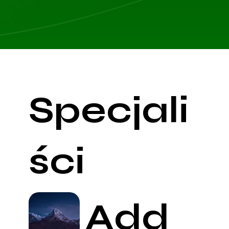
Specjali
ści
Add