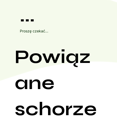
...
Proszę czekać...
Powiąz
ane
schorze