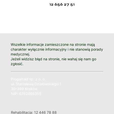
12 656 27 51
Wszelkie informacje zamieszczone na stronie mają
charakter wyłącznie informacyjny i nie stanowią porady
medycznej.
Jeżeli widzisz błąd na stronie, nie wahaj się nam go
zgłosić.
Progamed sp. z o. o.
ul. Stanisława Działowskiego 1
30-399 Kraków
NIP: 6762466355
Rehabilitacja: 12 446 78 88