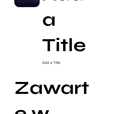
a
Title
Add a Title
Zawart
e w