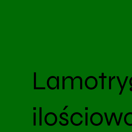
Lamotry
ilościow