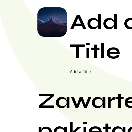
Add 
Title
Add a Title
Zawart
pakieta