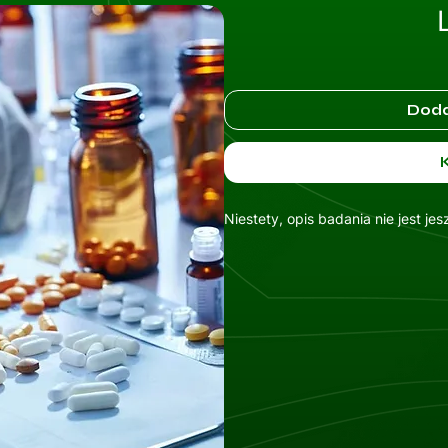
Doda
Niestety, opis badania nie jest je