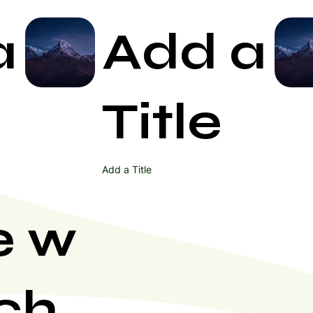
a
Add a
Start Now
Title
Add a Title
e w
ch