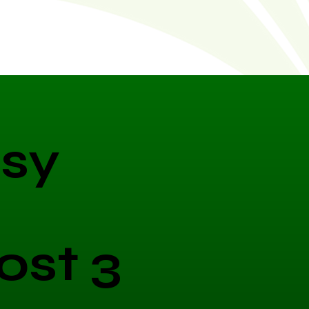
sy
ost 3