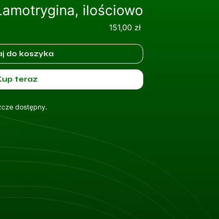
Lamotrygina, ilościowo
Cena
151,00 zł
j do koszyka
Kup teraz
szcze dostępny.