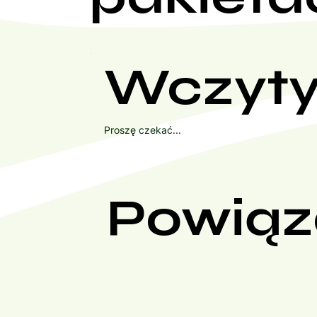
Wczyty
Proszę czekać...
Powiąz