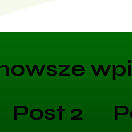
nowsze wpi
Post 2
P