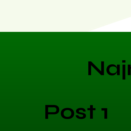
Naj
Post 1