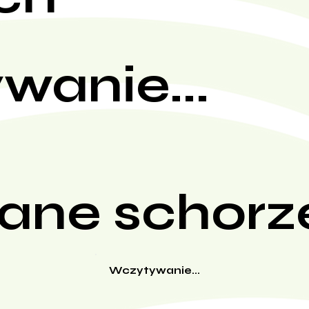
wanie...
ane schorz
Wczytywanie...