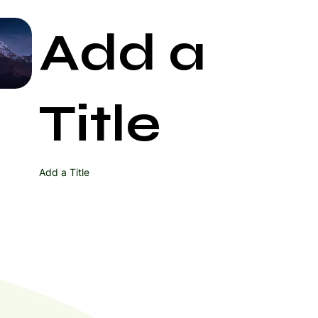
Add a
Start Now
Title
Add a Title