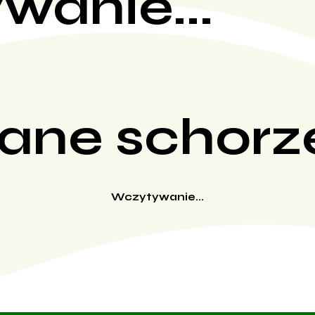
wanie...
ane schorz
Wczytywanie...