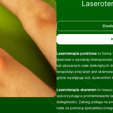
Laserote
Doda
Laseroterapia punktowa
to forma 
laserowe o wysokiej intensywnoś
lub obszarach ciała dotkniętych d
terapeutycznej laser jest skierow
gdzie występuje ból, dyskomfort 
Laseroterapia skanerem
to nowoc
wykorzystująca promieniowanie la
dolegliwości. Zabieg polega na p
ciała za pomocą specjalistyczneg