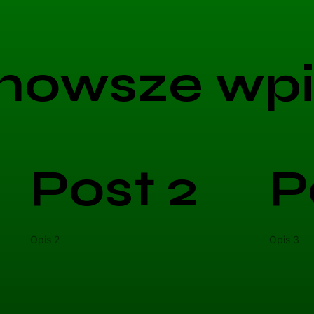
nowsze wpi
Post 2
P
Opis 2
Opis 3