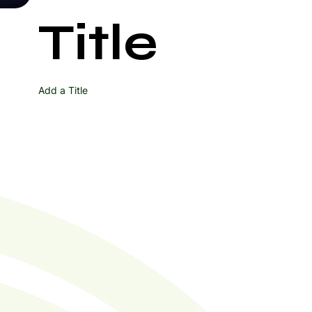
 ponieważ terapia laserowa może
Start Now
rocesu.
Title
szarach z tatuażami może powodować ból,
ne niepożądane efekty.
przed zabiegiem skonsultować się z
Add a Title