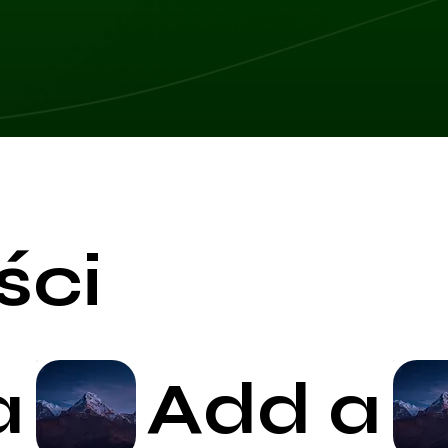
rakowych.
Na pierwszą wizytę przyjedź 
Ciąża
: Nie zaleca się stosowan
dokumentację.
brzucha i dolnej części pleców
Weź ze sobą wygodny strój or
Epilepsja
: Osoby cierpiące na 
ponieważ migotanie światła 
Nadwrażliwość na światło
: Oso
doświadczyć niepożądanych re
laserowej.
Infekcje
: Terapia laserowa nie
aktywnymi infekcjami bakteryj
może to pogorszyć stan zdrow
Skłonność do krwawień
: Osoby
ści
przyjmujące leki przeciwzakrz
zmniejszyć ryzyko krwawienia.
Niewydolność nerek i wątroby
nerek lub wątroby terapia la
Obszary z implantami elektron
obszarach ciała z implantami el
a
Add a
może być ryzykowne i powinno
fizjoterapeutą.
Blizny keloidowe
: Osoby ze sk