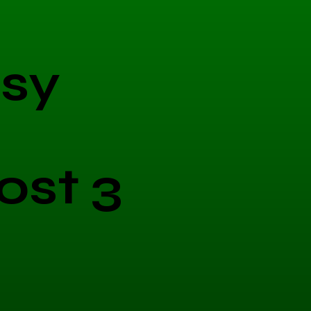
sy
ost 3