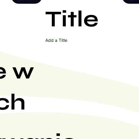
powinny zachować ostrożność,
Start Now
prowadzić do nasilenia tego p
Title
Tatuaże
: Laseroterapia na ob
zmiany koloru tatuażu oraz in
W przypadku wątpliwości należy 
lekarzem lub fizjoterapeutą.
Add a Title
e w
ch