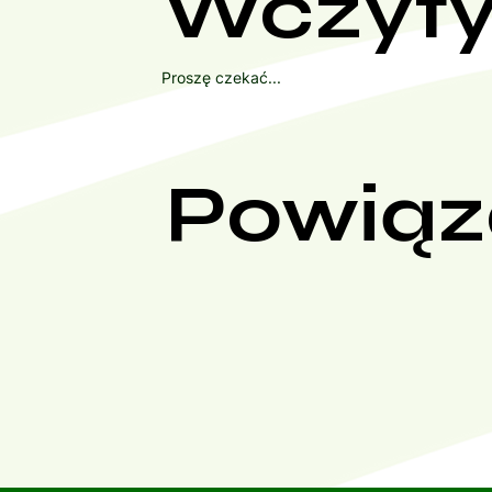
Wczyty
Proszę czekać...
Powiąz