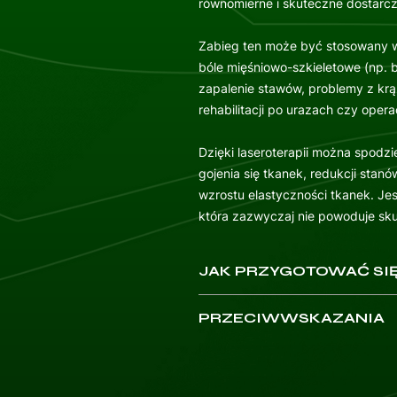
równomierne i skuteczne dostarcz
Zabieg ten może być stosowany w 
bóle mięśniowo-szkieletowe (np. 
zapalenie stawów, problemy z krąż
rehabilitacji po urazach czy opera
Dzięki laseroterapii można spodzi
gojenia się tkanek, redukcji stan
wzrostu elastyczności tkanek. Jes
która zazwyczaj nie powoduje sk
JAK PRZYGOTOWAĆ SIĘ
Weź ze sobą dowód osobisty.
PRZECIWWSKAZANIA
Jeżeli wizyta jest pokrywana 
skierowanie.
Choroby nowotworowe
: Terap
Przygotuj dokumentację medyc
bezpośrednio na obszarach ci
informacyjne z poprzednich wiz
nowotworowych, ponieważ istni
posiadane choroby, implanty, 