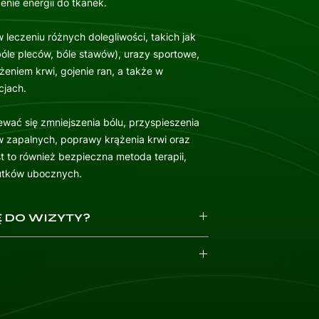
enie energii do tkanek.
leczeniu różnych dolegliwości, takich jak
bóle pleców, bóle stawów), urazy sportowe,
eniem krwi, gojenie ran, a także w
cjach.
ewać się zmniejszenia bólu, przyspieszenia
ów zapalnych, poprawy krążenia krwi oraz
t to również bezpieczna metoda terapii,
utków ubocznych.
 DO WIZYTY?
przez ubezpieczyciela, weź ze sobą
ia laserowa nie powinna być stosowana
zną: wyniki badań obrazowych, karty
ała dotkniętych nowotworem ani na tkankach
yt, istotne informacje medyczne takie jak
eje ryzyko stymulacji wzrostu komórek
odbyte operacje, przyjmowane leki.