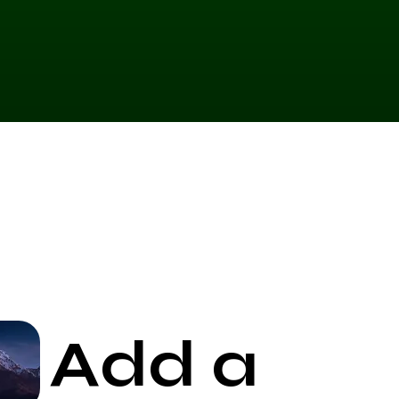
10 minut wcześniej, aby wypełnić wymaganą
ia laseroterapii punktowej w okolicach
 u kobiet w ciąży.
az obuwie zamienne.
padaczkę powinny unikać terapii laserowej,
może wywołać napad padaczkowy.
by z nadwrażliwością na światło mogą
akcji skórnych podczas stosowania terapii
 powinna być stosowana na obszarach ciała z
nymi, wirusowymi lub grzybiczymi, ponieważ
ia.
 z zaburzeniami krzepnięcia krwi lub
epowe powinny unikać terapii laserowej, aby
: W przypadku osób z ciężką niewydolnością
serowa może być przeciwwskazana.
icznymi
: Stosowanie terapii laserowej na
ektronicznymi, takimi jak rozrusznik serca
Add a
 być wcześniej konsultowane z
łonnością do tworzenia blizn keloidowych