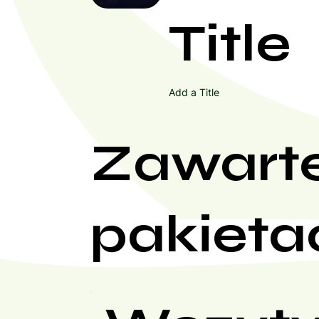
Title
Add a Title
Zawart
pakieta