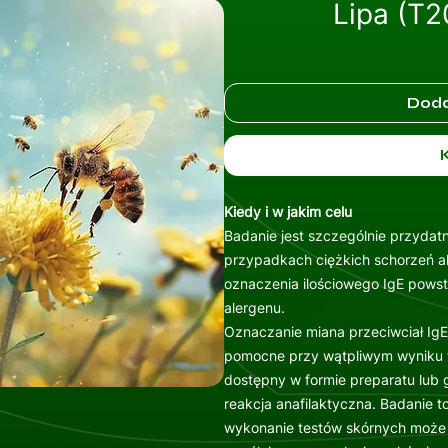
Lipa (T2
Doda
Kiedy i w jakim celu
Badanie jest szczególnie przydat
przypadkach ciężkich schorzeń al
oznaczenia ilościowego IgE powst
alergenu.
Oznaczanie miana przeciwciał IgE
pomocne przy wątpliwym wyniku te
dostępny w formie preparatu lub 
reakcja anafilaktyczna. Badanie t
wykonanie testów skórnych może 