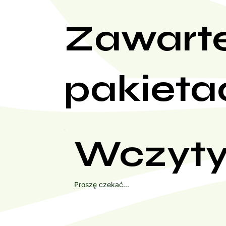
Zawart
pakieta
Wczyty
Proszę czekać...