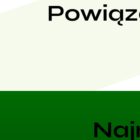
Powiąz
Naj