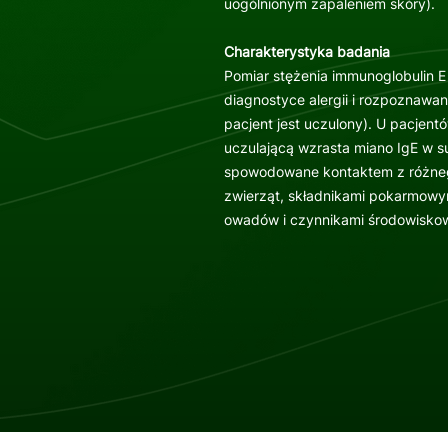
uogólnionym zapaleniem skóry).
Charakterystyka badania
Pomiar stężenia immunoglobulin 
diagnostyce alergii i rozpoznawan
pacjent jest uczulony). U pacjent
uczulającą wzrasta miano IgE w s
spowodowane kontaktem z różnego
zwierząt, składnikami pokarmowym
owadów i czynnikami środowisko