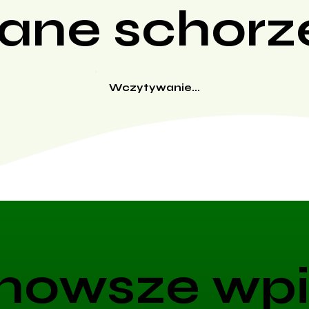
ane schorz
Wczytywanie...
nowsze wpi