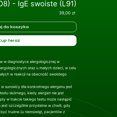
08) - IgE swoiste (L91)
Cena
39,00 zł
j do koszyka
Kup teraz
ne w diagnostyce alergologicznej w
ergologicznych oraz u małych dzieci, w celu
ałych w reakcji na obecność swoistego
 w surowicy dla konkretnego alergenu jest
stu skórnego, kiedy alergen nie jest
gdy w trakcie takiego testu może nastąpić
o jest szczególne przydatne w chwili, gdy
być trudne (u niemowląt, pacjentów z