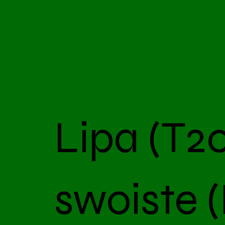
Lipa (T20
swoiste (