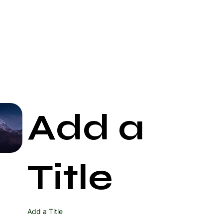
Add a
Start Now
Title
Add a Title