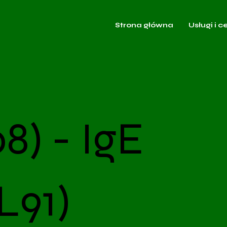
Strona główna
Usługi i c
8) - IgE
L91)