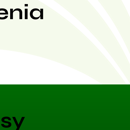
enia
sy