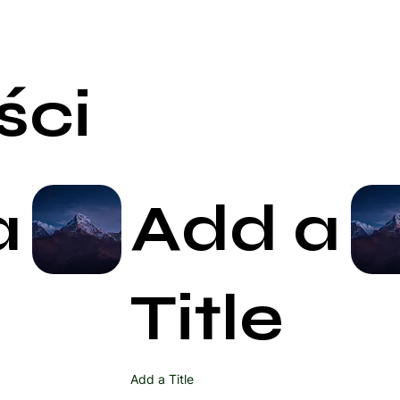
ści
a
Add a
Start Now
Title
Add a Title