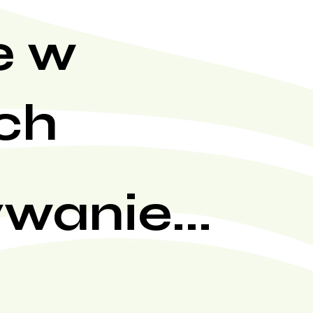
e w
ch
wanie...