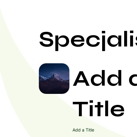
Specjali
Add 
Title
Add a Title