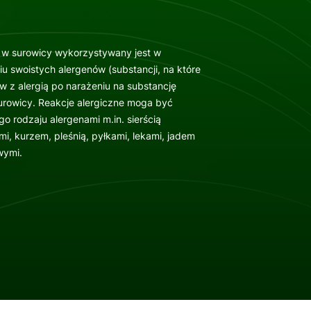
E w surowicy wykorzystywany jest w
iu swoistych alergenów (substancji, na które
ów z alergią po narażeniu na substancję
urowicy. Reakcje alergiczne moga być
 rodzaju alergenami m.in. sierścią
i, kurzem, pleśnią, pyłkami, lekami, jadem
wymi.