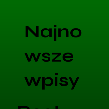
Najno
wsze
wpisy