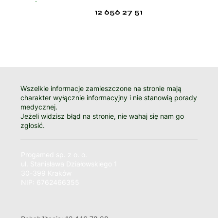
12 656 27 51
Wszelkie informacje zamieszczone na stronie mają
charakter wyłącznie informacyjny i nie stanowią porady
medycznej.
Jeżeli widzisz błąd na stronie, nie wahaj się nam go
zgłosić.
Progamed sp. z o. o.
ul. Stanisława Działowskiego 1
30-399 Kraków
NIP: 6762466355