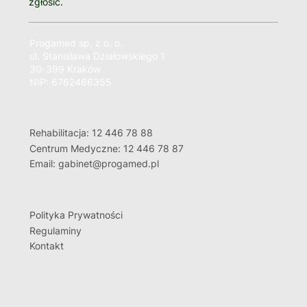
zgłosić.
Progamed sp. z o. o.
ul. Stanisława Działowskiego 1
30-399 Kraków
NIP: 6762466355
Rehabilitacja: 12 446 78 88
Centrum Medyczne: 12 446 78 87
Email: gabinet@progamed.pl
Polityka Prywatności
Regulaminy
Kontakt