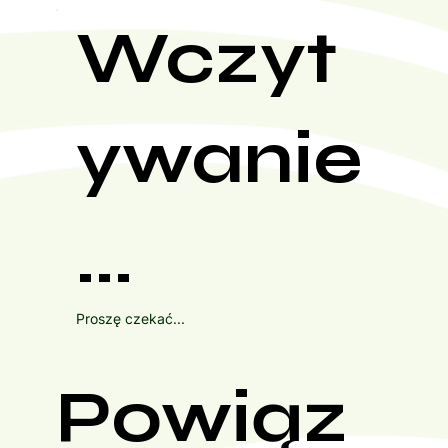
Wczyt
ywanie
...
Proszę czekać...
Powiąz