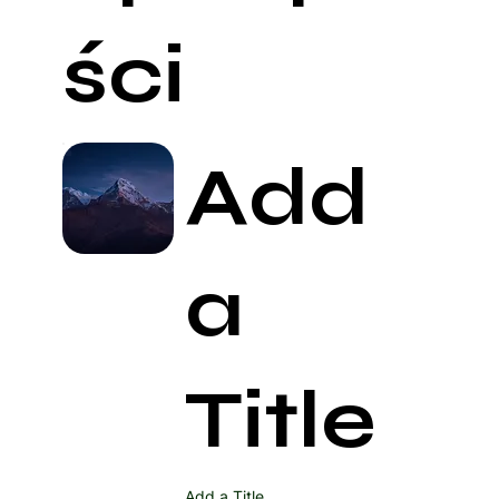
ści
Add
a
Title
Add a Title