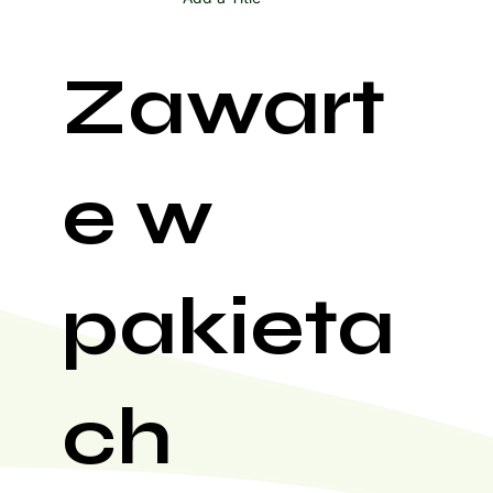
Zawart
e w
pakieta
ch