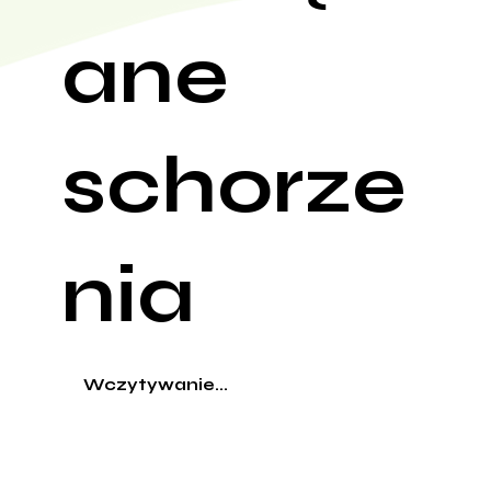
ane
schorze
nia
Wczytywanie...