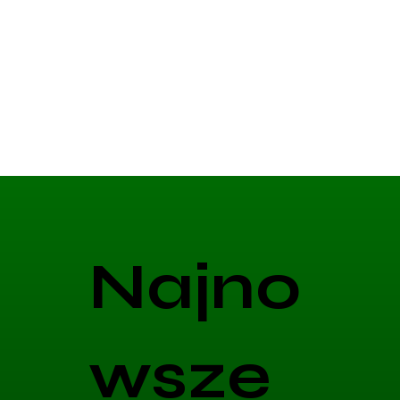
Najno
wsze