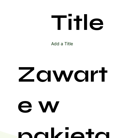
Title
Add a Title
Zawart
e w
pakieta