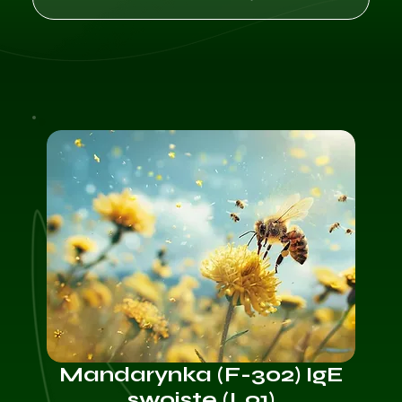
Mandarynka (F-302) IgE
swoiste (L91)