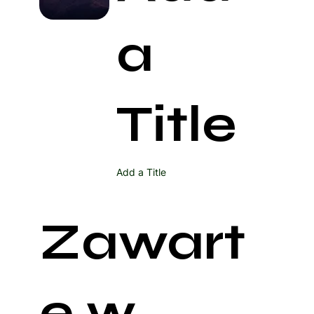
a
Title
Add a Title
Zawart
e w