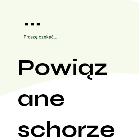
...
Proszę czekać...
Powiąz
ane
schorze