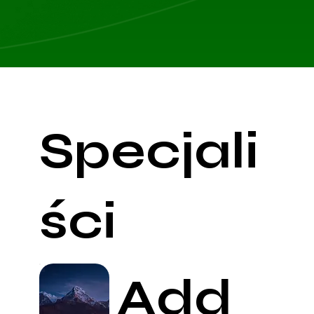
Specjali
ści
Add