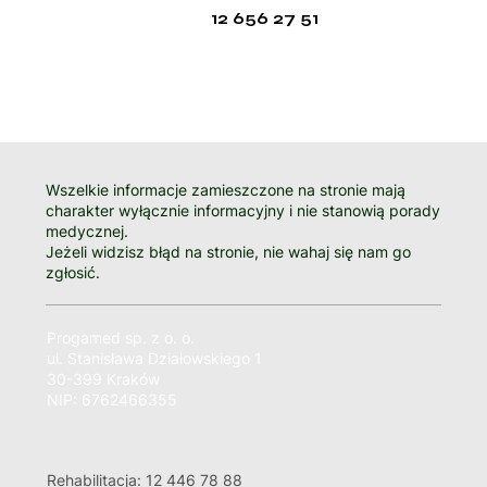
12 656 27 51
Wszelkie informacje zamieszczone na stronie mają
charakter wyłącznie informacyjny i nie stanowią porady
medycznej.
Jeżeli widzisz błąd na stronie, nie wahaj się nam go
zgłosić.
Progamed sp. z o. o.
ul. Stanisława Działowskiego 1
30-399 Kraków
NIP: 6762466355
Rehabilitacja: 12 446 78 88