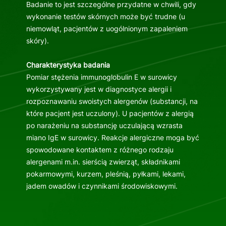
Badanie to jest szczególne przydatne w chwili, gdy
wykonanie testów skórnych może być trudne (u
niemowląt, pacjentów z uogólnionym zapaleniem
skóry).
Charakterystyka badania
Pomiar stężenia immunoglobulin E w surowicy
wykorzystywany jest w diagnostyce alergii i
rozpoznawaniu swoistych alergenów (substancji, na
które pacjent jest uczulony). U pacjentów z alergią
po narażeniu na substancję uczulającą wzrasta
miano IgE w surowicy. Reakcje alergiczne moga być
spowodowane kontaktem z różnego rodzaju
alergenami m.in. sierścią zwierząt, składnikami
pokarmowymi, kurzem, pleśnią, pyłkami, lekami,
jadem owadów i czynnikami środowiskowymi.