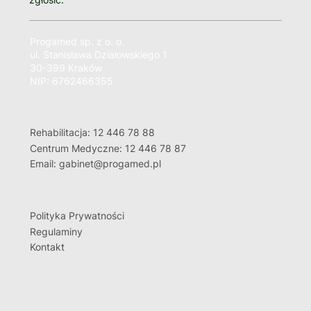
Progamed sp. z o. o.
ul. Stanisława Działowskiego 1
30-399 Kraków
NIP: 6762466355
Rehabilitacja: 12 446 78 88
Centrum Medyczne: 12 446 78 87
Email: gabinet@progamed.pl
Polityka Prywatności
Regulaminy
Kontakt