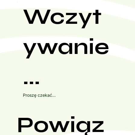
Wczyt
ywanie
...
Proszę czekać...
Powiąz