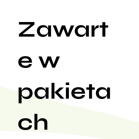
Zawart
e w
pakieta
ch