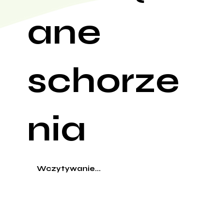
ane
schorze
nia
Wczytywanie...