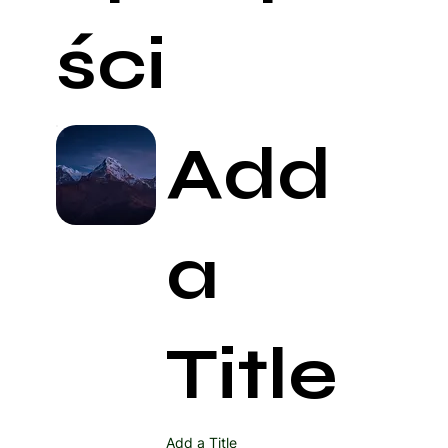
ści
Add
a
Title
Add a Title