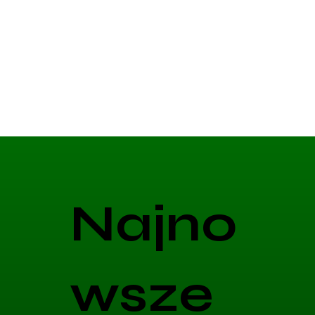
Najno
wsze