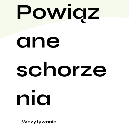
Powiąz
ane
schorze
nia
Wczytywanie...