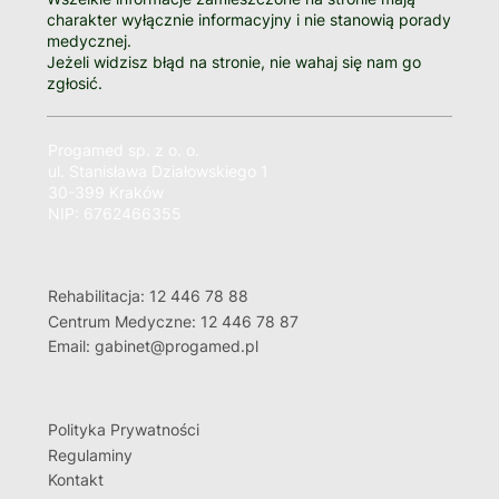
charakter wyłącznie informacyjny i nie stanowią porady
medycznej.
Jeżeli widzisz błąd na stronie, nie wahaj się nam go
zgłosić.
Progamed sp. z o. o.
ul. Stanisława Działowskiego 1
30-399 Kraków
NIP: 6762466355
Rehabilitacja: 12 446 78 88
Centrum Medyczne: 12 446 78 87
Email: gabinet@progamed.pl
Polityka Prywatności
Regulaminy
Kontakt