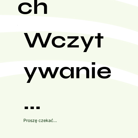
ch
Wczyt
ywanie
...
Proszę czekać...