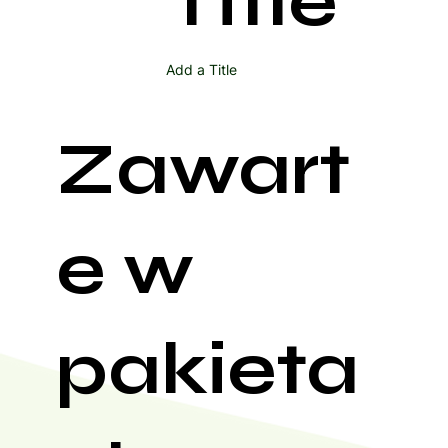
Title
Add a Title
Zawart
e w
pakieta