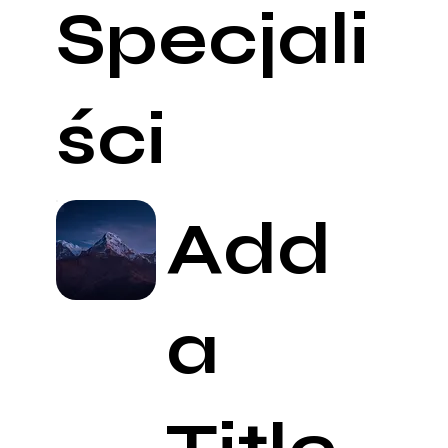
Specjali
ści
Add
a