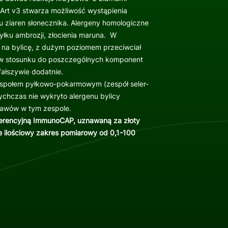
/Art v3 stwarza możliwość wystąpienia
iu ziaren słonecznika. Alergeny homologiczne
pyłku ambrozji, złocienia maruna. W
na bylicę, z dużym poziomem przeciwciał
 w stosunku do poszczególnych komponent
ałszywie dodatnie.
zespołem pyłkowo-pokarmowym (zespół seler-
ychczas nie wykryto alergenu bylicy
jawów w tym zespole.
ferencyjną ImmunoCAP, uznawaną za złoty
ie ilościowy zakres pomiarowy od 0,1-100