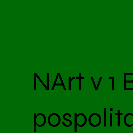
NArt v 1 
pospolit