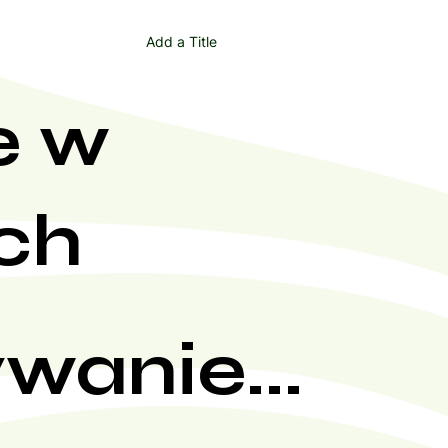
Add a Title
e w
ch
wanie...