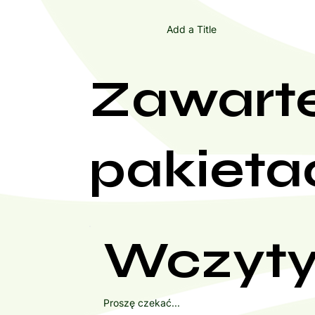
Add a Title
Zawart
pakieta
Wczyty
Proszę czekać...