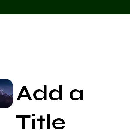
Add a
Start Now
Title