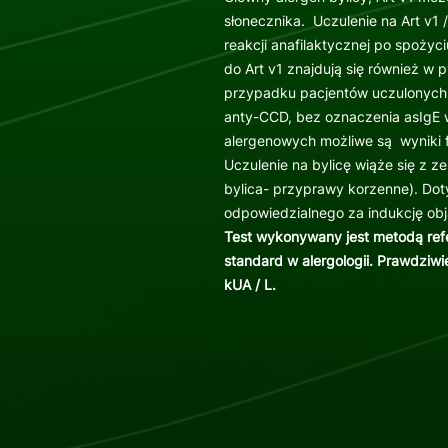
słonecznika. Uczulenie na Art v1 
reakcji anafilaktycznej po spożyc
do Art v1 znajdują się również w 
przypadku pacjentów uczulonych 
anty-CCD, bez oznaczenia asIgE
alergenowych możliwe są wyniki f
Uczulenie na bylicę wiąże się z 
bylica- przyprawy korzenne). Dot
odpowiedzialnego za indukcję ob
Test wykonywany jest metodą re
standard w alergologii. Prawdziw
kUA / L.