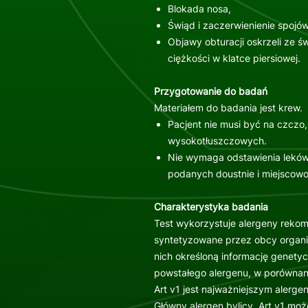
Blokada nosa,
Świąd i zaczerwienienie spojó
Objawy obturacji oskrzeli ze 
ciężkości w klatce piersiowej.
Przygotowanie do badań
Materiałem do badania jest krew.
Pacjent nie musi być na czczo,
wysokotłuszczowych.
Nie wymaga odstawienia leków
podanych doustnie i miejscow
Charakterystyka badania
Test wykorzystuje alergeny rekom
syntetyzowane przez obcy organi
nich określoną informację genetyc
powstałego alergenu, w porównan
Art v1 jest najważniejszym alerge
Główny alergen bylicy, Art v1 mo