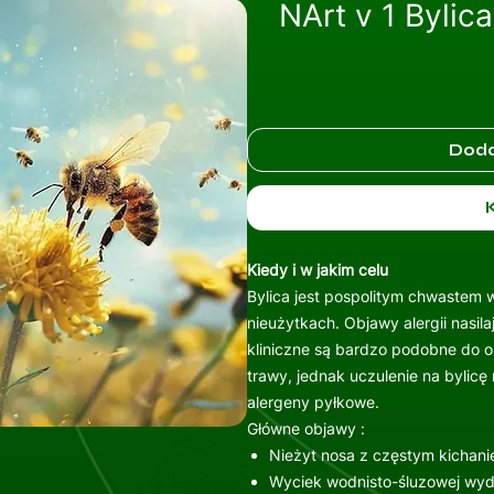
NArt v 1 Bylic
Doda
Kiedy i w jakim celu
Bylica jest pospolitym chwastem 
nieużytkach. Objawy alergii nasil
kliniczne są bardzo podobne do 
trawy, jednak uczulenie na bylicę 
alergeny pyłkowe.
Główne objawy :
Nieżyt nosa z częstym kichani
Wyciek wodnisto-śluzowej wydz