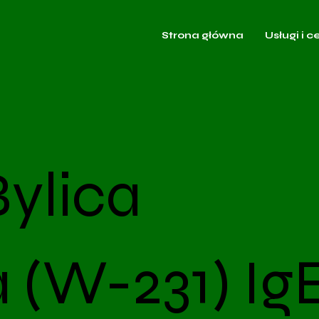
Strona główna
Usługi i c
Bylica
a (W-231) Ig