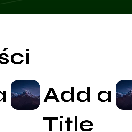
ści
a
Add a
Start Now
Title