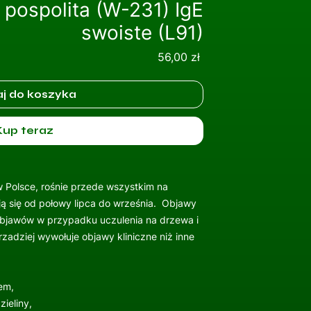
a pospolita (W-231) IgE
swoiste (L91)
Cena
56,00 zł
j do koszyka
Kup teraz
w Polsce, rośnie przede wszystkim na
ają się od połowy lipca do września. Objawy
objawów w przypadku uczulenia na drzewa i
rzadziej wywołuje objawy kliniczne niż inne
em,
ieliny,