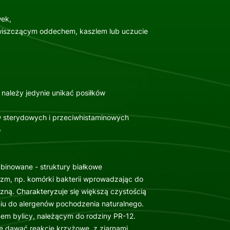
wek,
świszczącym oddechem, kaszlem lub uczucie
 należy jedynie unikać posiłków
 sterydowych i przeciwhistaminowych
o
binowane - struktury białkowe
zm, np. komórki bakterii wprowadzając do
zną. Charakteryzuje się większą czystością
iu do alergenów pochodzenia naturalnego.
nem bylicy, należącym do rodziny PR-12.
że dawać reakcje krzyżowe z ziarnami