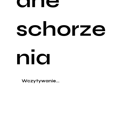
ane
schorze
nia
Wczytywanie...