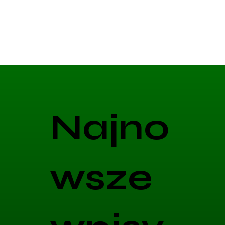
Najno
wsze