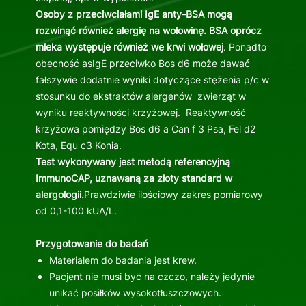
Osoby z przeciwciałami IgE anty-BSA mogą
rozwinąć również alergię na wołowinę. BSA oprócz
mleka występuje również we krwi wołowej
. Ponadto
obecność asIgE przeciwko Bos d6 może dawać
fałszywie dodatnie wyniki dotyczące stężenia p/c w
stosunku do ekstraktów alergenów zwierząt w
wyniku reaktywności krzyżowej. Reaktywność
krzyżowa pomiędzy Bos d6 a Can f 3 Psa, Fel d2
Kota, Equ c3 Konia.
Test wykonywany jest metodą referencyjną
ImmunoCAP, uznawaną za złoty standard w
alergologii.
Prawdziwie ilościowy zakres pomiarowy
od 0,1-100 kUA/L.
Przygotowanie do badań
Materiałem do badania jest krew.
Pacjent nie musi być na czczo, należy jedynie
unikać posiłków wysokotłuszczowych.