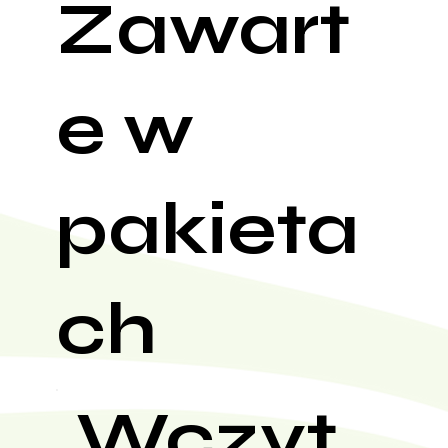
Zawart
e w
pakieta
ch
Wczyt