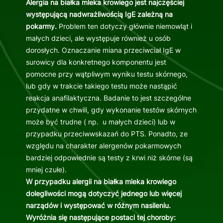
Alergia na białka mleka krowiego jest najczęściej
występującą nadwrażliwością IgE zależną na
pokarmy.
Problem ten dotyczy głównie niemowląt i
małych dzieci, ale występuje również u osób
dorosłych. Oznaczanie miana przeciwciał IgE w
surowicy dla konkretnego komponentu jest
pomocne przy wątpliwym wyniku testu skórnego,
lub gdy w trakcie takiego testu może nastąpić
reakcja anafilaktyczna. Badanie to jest szczególne
przydatne w chwili, gdy wykonanie testów skórnych
może być trudne ( np. u małych dzieci) lub w
przypadku przeciwwskazań do PTS. Ponadto, ze
względu na charakter alergenów pokarmowych
bardziej odpowiednie są testy z krwi niż skórne (są
mniej czułe).
W przypadku alergii na białka mleka krowiego
dolegliwości mogą dotyczyć jednego lub więcej
narządów i występować w różnym nasileniu.
Wyróżnia się następujące postaci tej choroby: