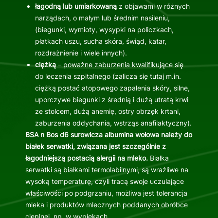
łagodną lub umiarkowaną
z objawami w różnych
narządach, o małym lub średnim nasileniu,
(biegunki, wymioty, wysypki na policzkach,
płatkach uszu, sucha skóra, świąd, katar,
rozdrażnienie i wiele innych).
ciężką
– poważne zaburzenia kwalifikujące się
do leczenia szpitalnego (zalicza się tutaj m.in.
ciężką postać atopowego zapalenia skóry, silne,
uporczywe biegunki z średnią i dużą utratą krwi
ze stolcem, dużą anemię, ostry obrzęk krtani,
zaburzenia oddychania, wstrząs anafilaktyczny).
BSA n Bos d6 surowicza albumina wołowa należy do
białek serwatki, związana jest szczególnie z
łagodniejszą postacią alergii na mleko.
Białka
serwatki są białkami termolabilnymi, są wrażliwe na
wysoką temperaturę, czyli tracą swoje uczulające
właściwości po podgrzaniu, możliwa jest tolerancja
mleka i produktów mlecznych poddanych obróbce
cieplnej, np. w wypiekach.