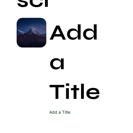
Add
a
Title
Add a Title