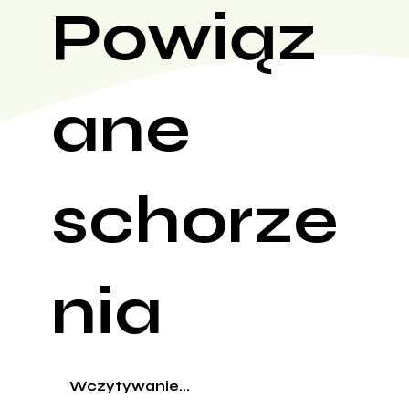
Powiąz
ane
schorze
nia
Wczytywanie...