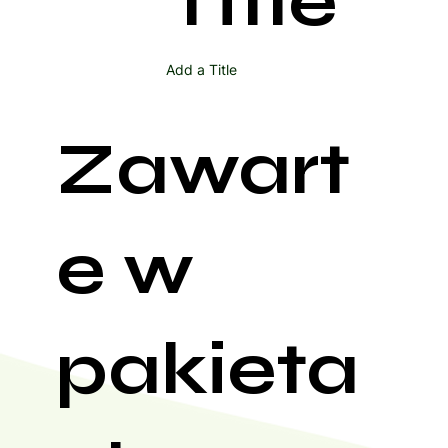
Title
Add a Title
Zawart
e w
pakieta