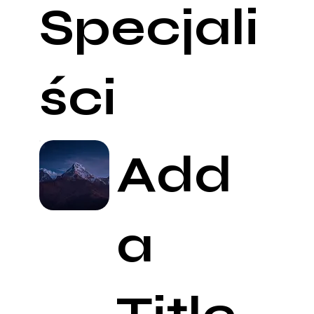
Specjali
ści
Add
a