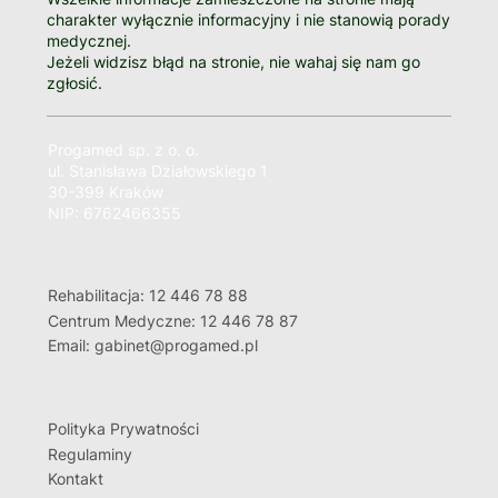
charakter wyłącznie informacyjny i nie stanowią porady
medycznej.
Jeżeli widzisz błąd na stronie, nie wahaj się nam go
zgłosić.
Progamed sp. z o. o.
ul. Stanisława Działowskiego 1
30-399 Kraków
NIP: 6762466355
Rehabilitacja: 12 446 78 88
Centrum Medyczne: 12 446 78 87
Email: gabinet@progamed.pl
Polityka Prywatności
Regulaminy
Kontakt