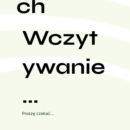
ch
Wczyt
ywanie
...
Proszę czekać...