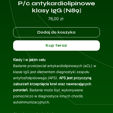
P/c antykardiolipinowe
klasy IgG (N89)
Cena
76,00 zł
Dodaj do koszyka
Kup teraz
Kiedy i w jakim celu
Badanie przeciwciał antykardiolipinowych (aCL) w
klasie IgG jest elementem diagnostyki zespołu
antyfosfolipidowego (APS).
APS jest przyczyną
zaburzeń krzepnięcia krwi oraz nawracających
poronień
. Badanie może być wykonywane
pomocniczo w diagnostyce innych chorób
autoimmunizacyjnych.