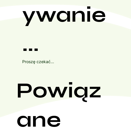
ywanie
...
Proszę czekać...
Powiąz
ane