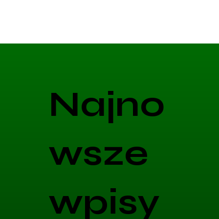
Najno
wsze
wpisy