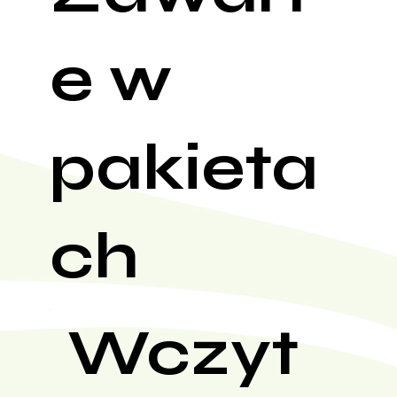
e w
pakieta
ch
Wczyt