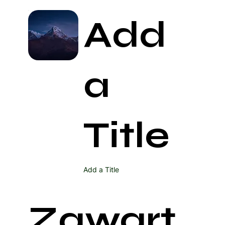
Add
a
Title
Add a Title
Zawart