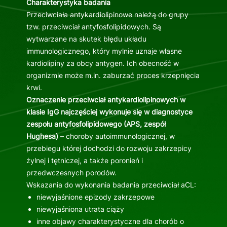
Charakterystyka badania
Przeciwciała antykardiolipinowe należą do grupy
tzw. przeciwciał antyfosfolipidowych. Są
wytwarzane na skutek błędu układu
immunologicznego, który mylnie uznaje własne
kardiolipiny za obcy antygen. Ich obecność w
organizmie może m.in. zaburzać proces krzepnięcia
krwi.
Oznaczenie przeciwciał antykardiolipinowych w
klasie IgG najczęściej wykonuje się w diagnostyce
zespołu antyfosfolipidowego (APS, zespół
Hughesa)
– choroby autoimmunologicznej, w
przebiegu której dochodzi do rozwoju zakrzepicy
żylnej i tętniczej, a także poronień i
przedwczesnych porodów.
Wskazania do wykonania badania przeciwciał aCL:
niewyjaśnione epizody zakrzepowe
niewyjaśniona utrata ciąży
inne objawy charakterystyczne dla chorób o