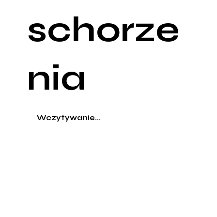
schorze
nia
Wczytywanie...