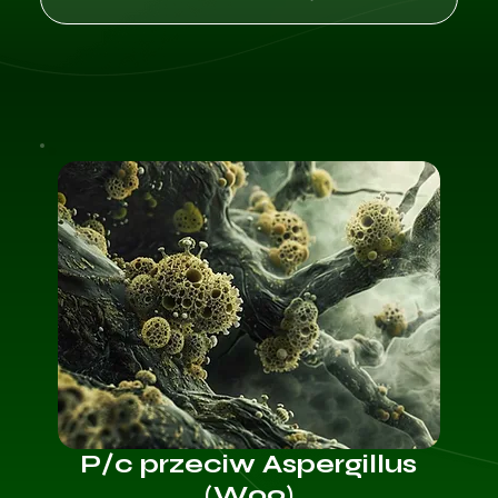
P/c przeciw Aspergillus
(W09)