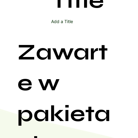
Title
Add a Title
Zawart
e w
pakieta