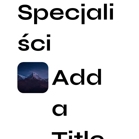
Specjali
ści
Add
a