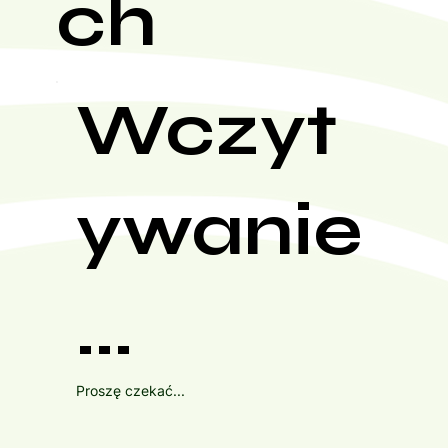
ch
Wczyt
ywanie
...
Proszę czekać...