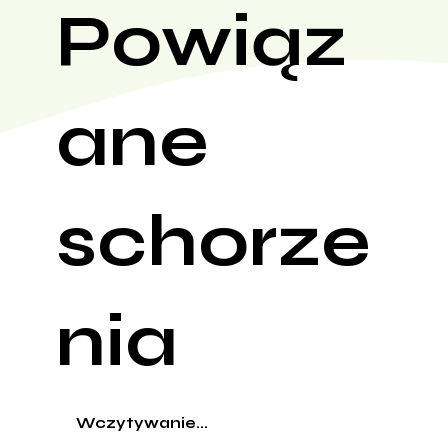
Powiąz
ane
schorze
nia
Wczytywanie...