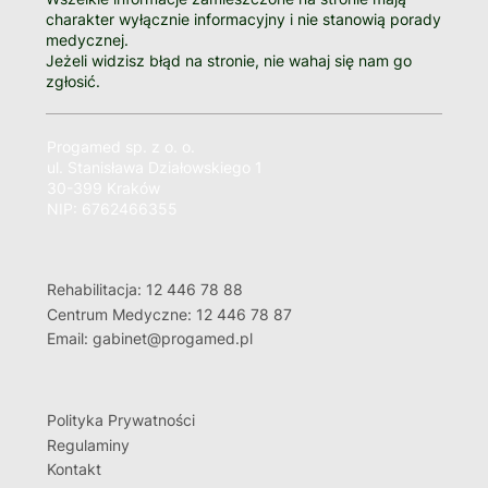
charakter wyłącznie informacyjny i nie stanowią porady
medycznej.
Jeżeli widzisz błąd na stronie, nie wahaj się nam go
zgłosić.
Progamed sp. z o. o.
ul. Stanisława Działowskiego 1
30-399 Kraków
NIP: 6762466355
Rehabilitacja: 12 446 78 88
Centrum Medyczne: 12 446 78 87
Email: gabinet@progamed.pl
Polityka Prywatności
Regulaminy
Kontakt