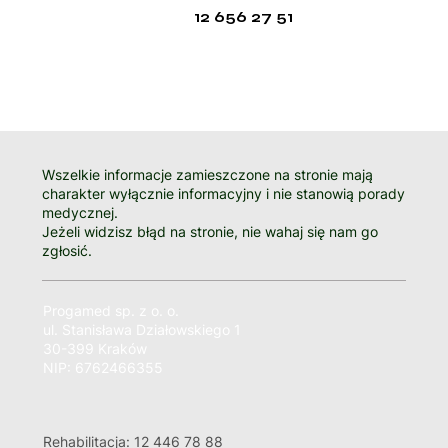
12 656 27 51
Wszelkie informacje zamieszczone na stronie mają
charakter wyłącznie informacyjny i nie stanowią porady
medycznej.
Jeżeli widzisz błąd na stronie, nie wahaj się nam go
zgłosić.
Progamed sp. z o. o.
ul. Stanisława Działowskiego 1
30-399 Kraków
NIP: 6762466355
Rehabilitacja: 12 446 78 88