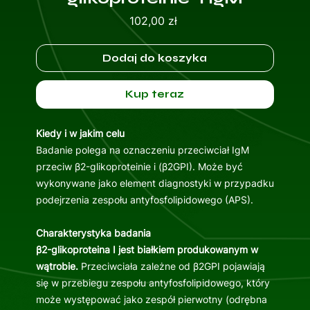
Cena
102,00 zł
Dodaj do koszyka
Kup teraz
Kiedy i w jakim celu
Badanie polega na oznaczeniu przeciwciał IgM
przeciw β2-glikoproteinie i (β2GPI). Może być
wykonywane jako element diagnostyki w przypadku
podejrzenia zespołu antyfosfolipidowego (APS).
Charakterystyka badania
β2-glikoproteina I jest białkiem produkowanym w
wątrobie.
Przeciwciała zależne od β2GPI pojawiają
się w przebiegu zespołu antyfosfolipidowego, który
może występować jako zespół pierwotny (odrębna