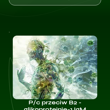
P/c przeciw B2 -
glikoproteinie-1 IgM