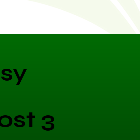
sy
ost 3