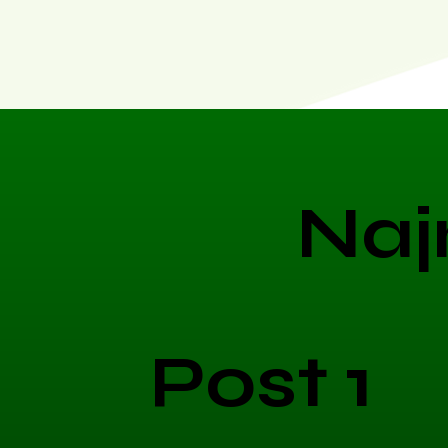
Naj
Post 1