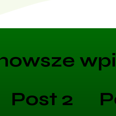
nowsze wpi
Post 2
P