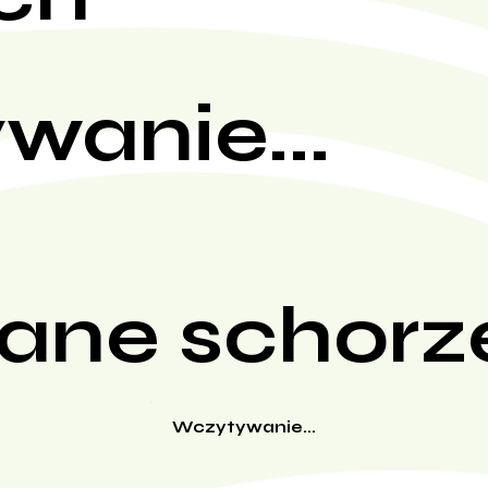
wanie...
ane schorz
Wczytywanie...