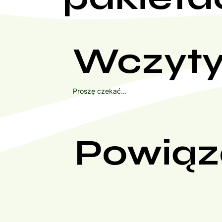
Wczyty
Proszę czekać...
Powiąz