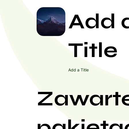
Add 
Title
Add a Title
Zawart
pakieta