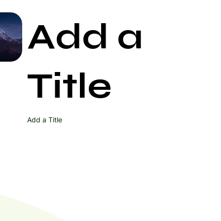
Add a
Start Now
Title
Add a Title