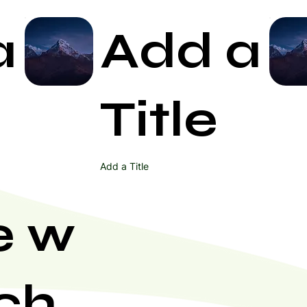
a
Add a
Start Now
Title
Add a Title
e w
ch