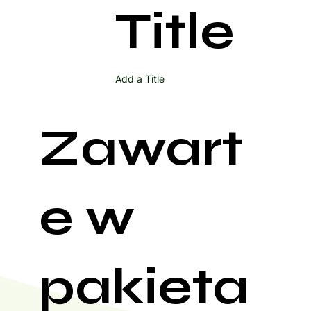
Title
Add a Title
Zawart
e w
pakieta