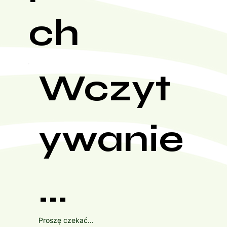
ch
Wczyt
ywanie
...
Proszę czekać...