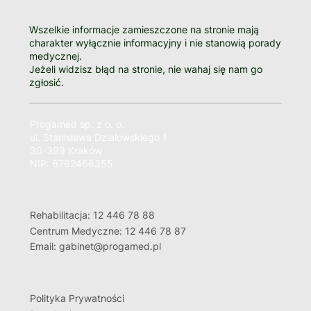
Wszelkie informacje zamieszczone na stronie mają
charakter wyłącznie informacyjny i nie stanowią porady
medycznej.
Jeżeli widzisz błąd na stronie, nie wahaj się nam go
zgłosić.
Progamed sp. z o. o.
ul. Stanisława Działowskiego 1
30-399 Kraków
NIP: 6762466355
Rehabilitacja: 12 446 78 88
Centrum Medyczne: 12 446 78 87
Email: gabinet@progamed.pl
Polityka Prywatności