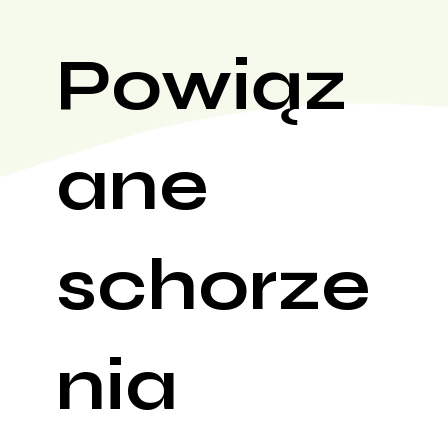
Powiąz
ane
schorze
nia