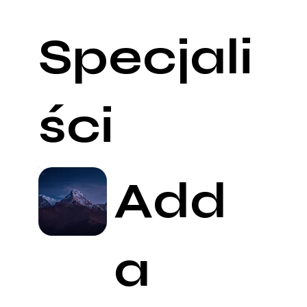
Specjali
ści
Add
a