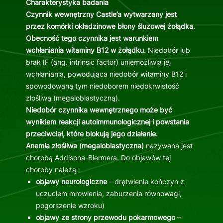
Charakterystyka badania
Czynnik wewnętrzny Castle’a wytwarzany jest
przez komórki okładzinowe błony śluzowej żołądka.
Obecność tego czynnika jest warunkiem
wchłaniania witaminy B12 w żołądku.
Niedobór lub
brak IF (ang. intrinsic factor) uniemożliwia jej
wchłaniania, powodująca niedobór witaminy B12 i
spowodowaną tym niedoborem niedokrwistość
złośliwą (megaloblastyczną).
Niedobór czynnika wewnętrznego może być
wynikiem reakcji autoimmunologicznej i powstania
przeciwciał, które blokują jego działanie.
Anemia złośliwa (megaloblastyczna)
nazywana jest
chorobą Addisona-Biermera. Do objawów tej
choroby należą:
objawy neurologiczne
– drętwienie kończyn z
uczuciem mrowienia, zaburzenia równowagi,
pogorszenie wzroku)
objawy ze strony przewodu pokarmowego
–