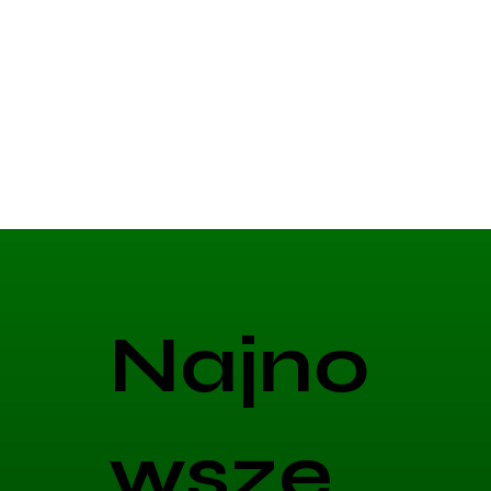
Najno
wsze