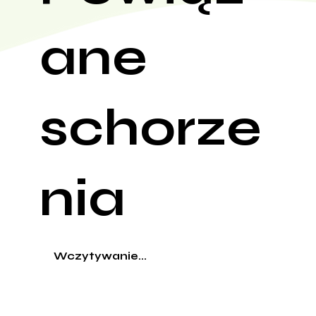
ane
schorze
nia
Wczytywanie...