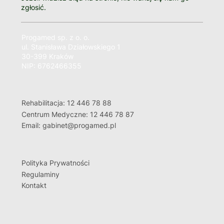
zgłosić.
Progamed sp. z o. o.
ul. Stanisława Działowskiego 1
30-399 Kraków
NIP: 6762466355
Rehabilitacja: 12 446 78 88
Centrum Medyczne: 12 446 78 87
Email: gabinet@progamed.pl
Polityka Prywatności
Regulaminy
Kontakt