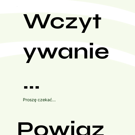
Wczyt
ywanie
...
Proszę czekać...
Powiąz