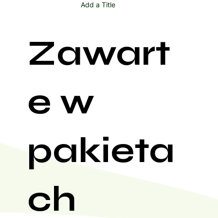
Add a Title
Zawart
e w
pakieta
ch