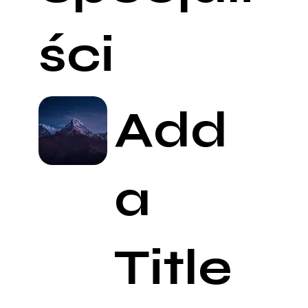
ści
Add
a
Title