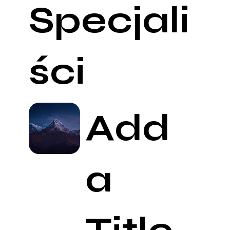
Specjali
ści
Add
a