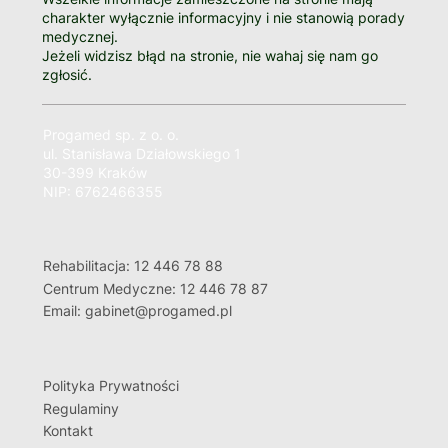
charakter wyłącznie informacyjny i nie stanowią porady
medycznej.
Jeżeli widzisz błąd na stronie, nie wahaj się nam go
zgłosić.
Progamed sp. z o. o.
ul. Stanisława Działowskiego 1
30-399 Kraków
NIP: 6762466355
Rehabilitacja: 12 446 78 88
Centrum Medyczne: 12 446 78 87
Email: gabinet@progamed.pl
Polityka Prywatności
Regulaminy
Kontakt