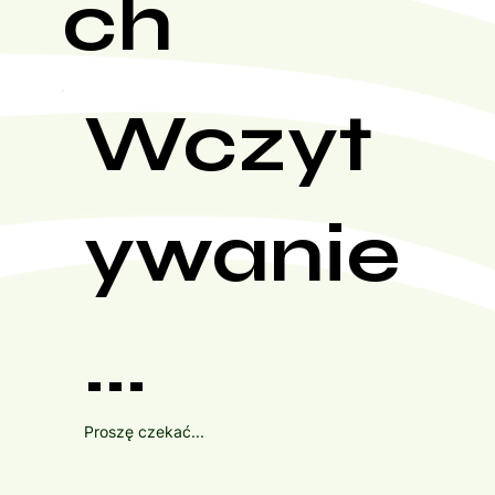
ch
Wczyt
ywanie
...
Proszę czekać...