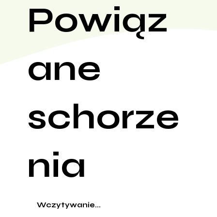
Powiąz
ane
schorze
nia
Wczytywanie...