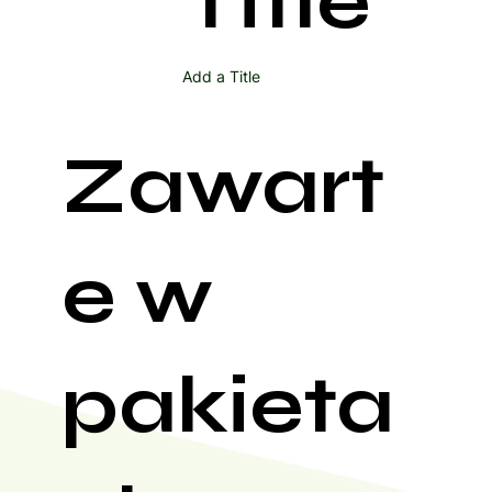
Title
Add a Title
Zawart
e w
pakieta