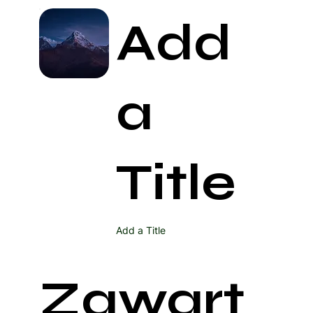
Add
a
Title
Add a Title
Zawart