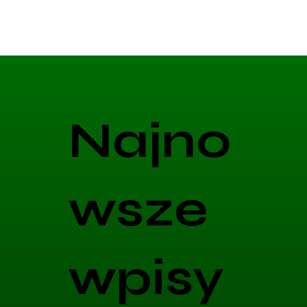
Najno
wsze
wpisy