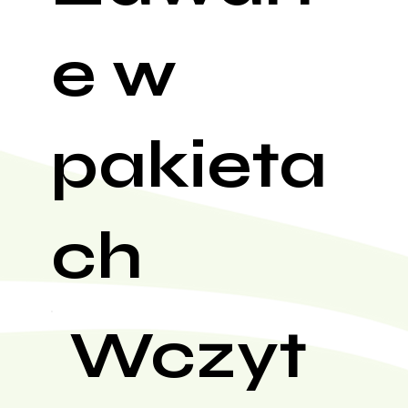
e w
pakieta
ch
Wczyt