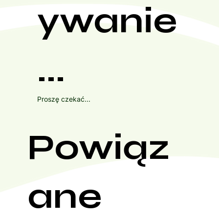
ywanie
...
Proszę czekać...
Powiąz
ane