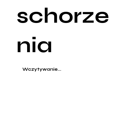
schorze
nia
Wczytywanie...