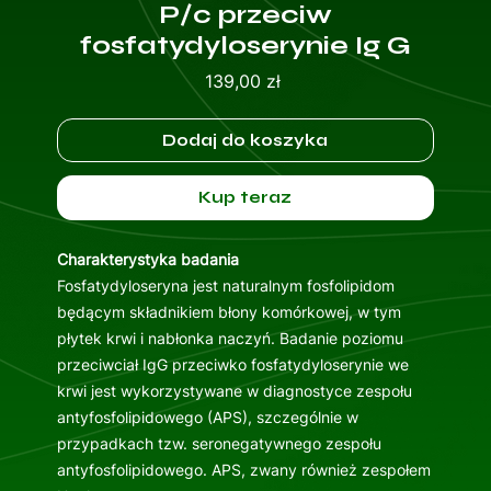
P/c przeciw
fosfatydyloserynie Ig G
Cena
139,00 zł
Dodaj do koszyka
Kup teraz
Charakterystyka badania
Fosfatydyloseryna jest naturalnym fosfolipidom
będącym składnikiem błony komórkowej, w tym
płytek krwi i nabłonka naczyń. Badanie poziomu
przeciwciał IgG przeciwko fosfatydyloserynie we
krwi jest wykorzystywane w diagnostyce zespołu
antyfosfolipidowego (APS), szczególnie w
przypadkach tzw. seronegatywnego zespołu
antyfosfolipidowego. APS, zwany również zespołem