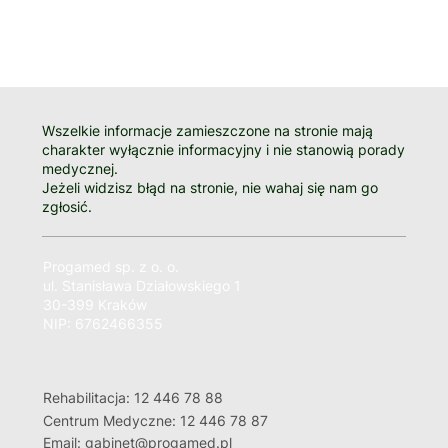
Wszelkie informacje zamieszczone na stronie mają
charakter wyłącznie informacyjny i nie stanowią porady
medycznej.
Jeżeli widzisz błąd na stronie, nie wahaj się nam go
zgłosić.
Progamed sp. z o. o.
ul. Stanisława Działowskiego 1
30-399 Kraków
NIP: 6762466355
Rehabilitacja: 12 446 78 88
Centrum Medyczne: 12 446 78 87
Email: gabinet@progamed.pl