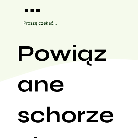
...
Proszę czekać...
Powiąz
ane
schorze