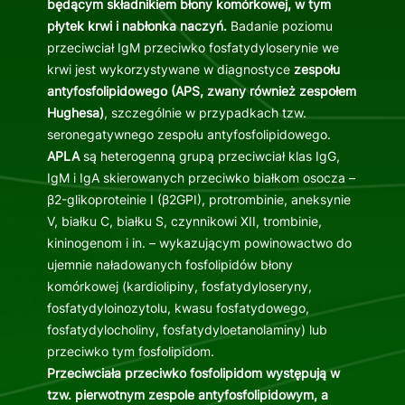
będącym składnikiem błony komórkowej, w tym
płytek krwi i nabłonka naczyń.
Badanie poziomu
przeciwciał IgM przeciwko fosfatydyloserynie we
krwi jest wykorzystywane w diagnostyce
zespołu
antyfosfolipidowego (APS, zwany również zespołem
Hughesa)
, szczególnie w przypadkach tzw.
seronegatywnego zespołu antyfosfolipidowego.
APLA
są heterogenną grupą przeciwciał klas IgG,
IgM i IgA skierowanych przeciwko białkom osocza –
β2-glikoproteinie I (β2GPI), protrombinie, aneksynie
V, białku C, białku S, czynnikowi XII, trombinie,
kininogenom i in. – wykazującym powinowactwo do
ujemnie naładowanych fosfolipidów błony
komórkowej (kardiolipiny, fosfatydyloseryny,
fosfatydyloinozytolu, kwasu fosfatydowego,
fosfatydylocholiny, fosfatydyloetanolaminy) lub
przeciwko tym fosfolipidom.
Przeciwciała przeciwko fosfolipidom występują w
tzw. pierwotnym zespole antyfosfolipidowym, a