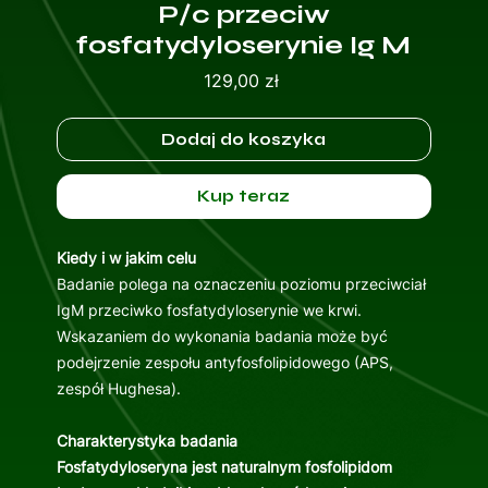
P/c przeciw
fosfatydyloserynie Ig M
Cena
129,00 zł
Dodaj do koszyka
Kup teraz
Kiedy i w jakim celu
Badanie polega na oznaczeniu poziomu przeciwciał
IgM przeciwko fosfatydyloserynie we krwi.
Wskazaniem do wykonania badania może być
podejrzenie zespołu antyfosfolipidowego (APS,
zespół Hughesa).
Charakterystyka badania
Fosfatydyloseryna jest naturalnym fosfolipidom