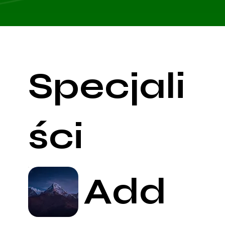
Specjali
ści
Add