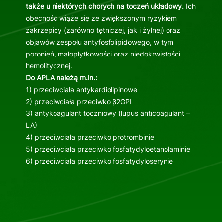
także u niektórych chorych na toczeń układowy.
Ich
obecność wiąże się ze zwiększonym ryzykiem
zakrzepicy (zarówno tętniczej, jak i żylnej) oraz
objawów zespołu antyfosfolipidowego, w tym
poronień, małopłytkowości oraz niedokrwistości
hemolitycznej.
Do APLA należą m.in.:
1) przeciwciała antykardiolipinowe
2) przeciwciała przeciwko β2GPI
3) antykoagulant toczniowy (lupus anticoagulant –
LA)
4) przeciwciała przeciwko protrombinie
5) przeciwciała przeciwko fosfatydyloetanolaminie
6) przeciwciała przeciwko fosfatydyloserynie