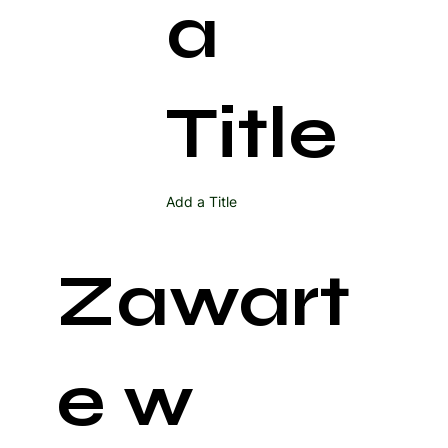
a
Title
Add a Title
Zawart
e w