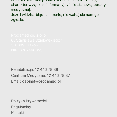
charakter wyłącznie informacyjny i nie stanowią porady
medycznej.
Jeżeli widzisz błąd na stronie, nie wahaj się nam go
zgłosić.
Progamed sp. z o. o.
ul. Stanisława Działowskiego 1
30-399 Kraków
NIP: 6762466355
Rehabilitacja: 12 446 78 88
Centrum Medyczne: 12 446 78 87
Email: gabinet@progamed.pl
Polityka Prywatności
Regulaminy
Kontakt