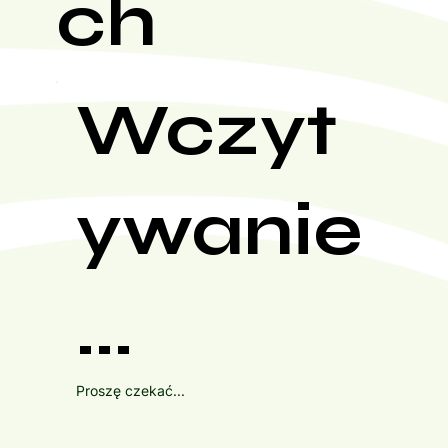
ch
Wczyt
ywanie
...
Proszę czekać...