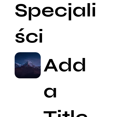
Specjali
ści
Add
a