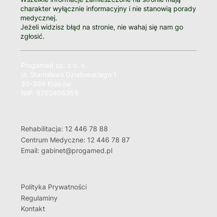
charakter wyłącznie informacyjny i nie stanowią porady
medycznej.
Jeżeli widzisz błąd na stronie, nie wahaj się nam go
zgłosić.
Progamed sp. z o. o.
ul. Stanisława Działowskiego 1
30-399 Kraków
NIP: 6762466355
Rehabilitacja: 12 446 78 88
Centrum Medyczne: 12 446 78 87
Email: gabinet@progamed.pl
Polityka Prywatności
Regulaminy
Kontakt