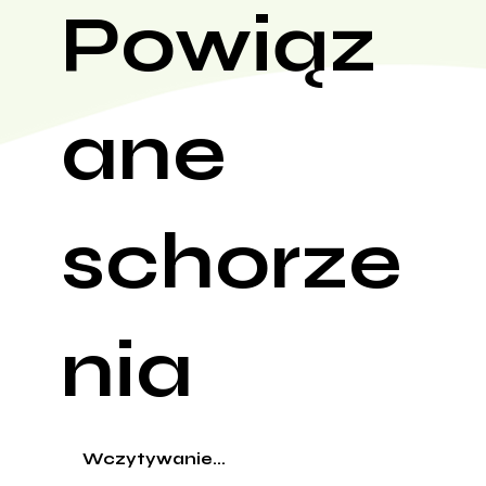
Powiąz
ane
schorze
nia
Wczytywanie...