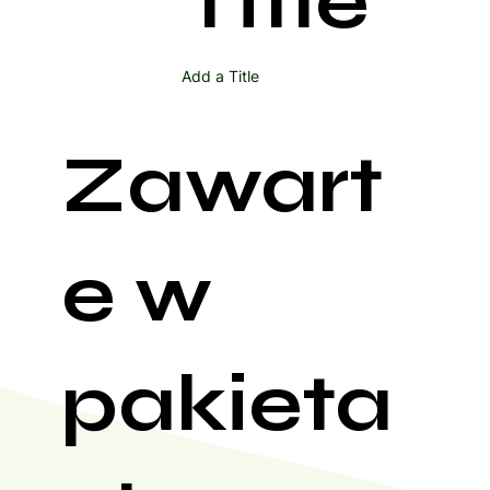
Title
Add a Title
Zawart
e w
pakieta