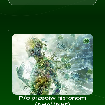
P/c przeciw histonom
(AHA) (N85)