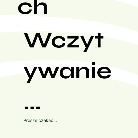
ch
Wczyt
ywanie
...
Proszę czekać...