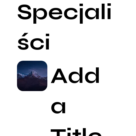
Specjali
ści
Add
a