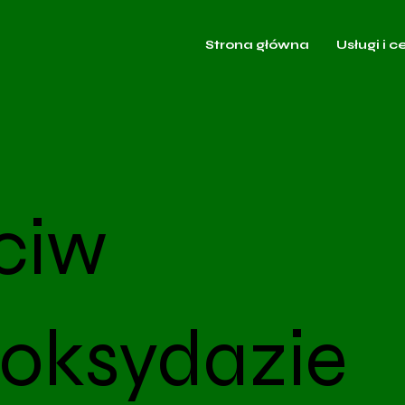
Strona główna
Usługi i c
ciw
roksydazie