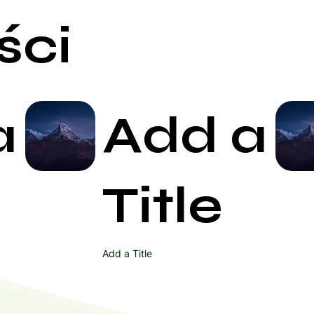
ści
a
Add a
Start Now
Title
Add a Title