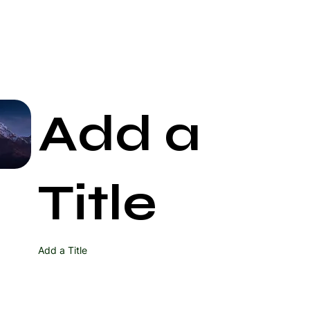
Add a
Start Now
Title
Add a Title