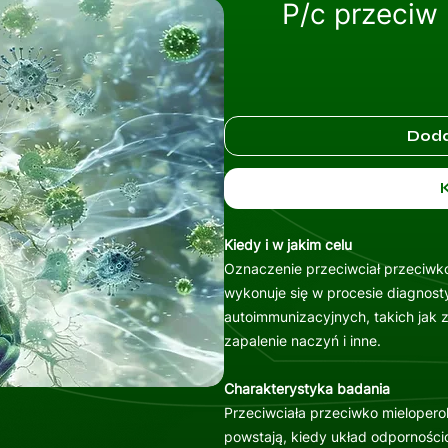
P/c przeciw
Doda
Kiedy i w jakim celu
Oznaczenie przeciwciał przeciw
wykonuje się w procesie diagnos
autoimmunizacyjnych, takich jak 
zapalenie naczyń i inne.
Charakterystyka badania
Przeciwciała przeciwko mielopero
powstają, kiedy układ odpornośc