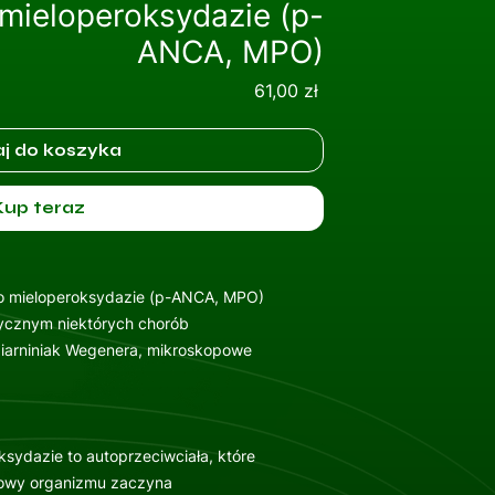
 mieloperoksydazie (p-
ANCA, MPO)
Cena
61,00 zł
j do koszyka
Kup teraz
ko mieloperoksydazie (p-ANCA, MPO)
tycznym niektórych chorób
ziarniniak Wegenera, mikroskopowe
ksydazie to autoprzeciwciała, które
iowy organizmu zaczyna