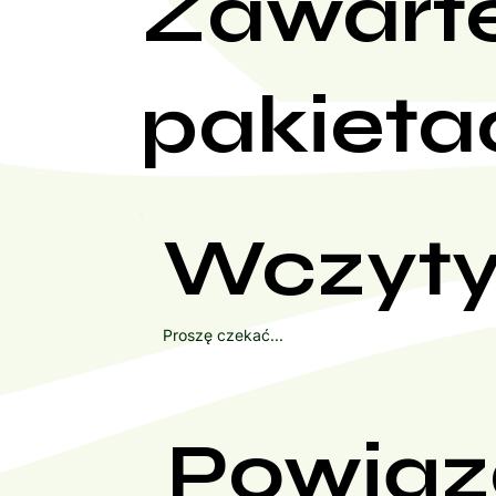
Zawart
pakieta
Wczyty
Proszę czekać...
Powiąz