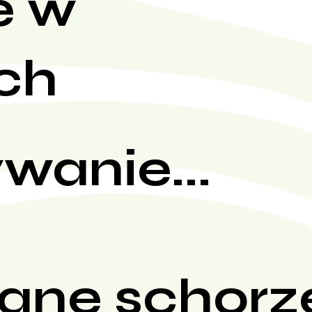
e w
ch
wanie...
ane schorz