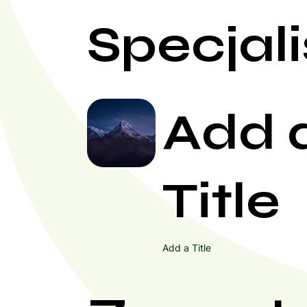
Specjali
Add 
Title
Add a Title