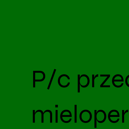
P/c prze
mielope