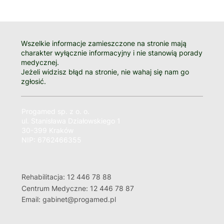
Wszelkie informacje zamieszczone na stronie mają
charakter wyłącznie informacyjny i nie stanowią porady
medycznej.
Jeżeli widzisz błąd na stronie, nie wahaj się nam go
zgłosić.
Progamed sp. z o. o.
ul. Stanisława Działowskiego 1
30-399 Kraków
NIP: 6762466355
Rehabilitacja: 12 446 78 88
Centrum Medyczne: 12 446 78 87
Email: gabinet@progamed.pl