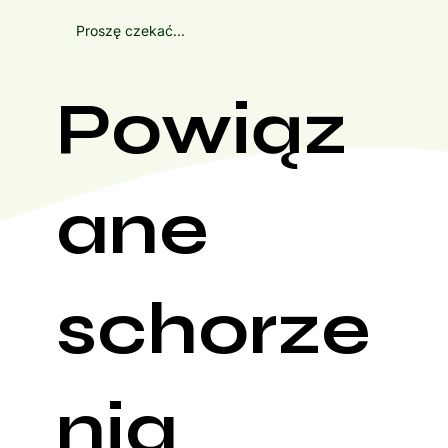
Proszę czekać...
Powiąz
ane
schorze
nia