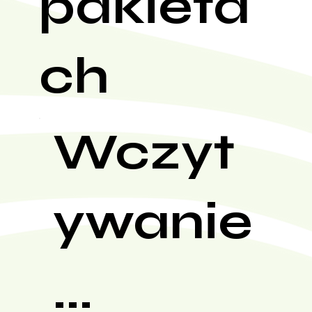
pakieta
ch
Wczyt
ywanie
...