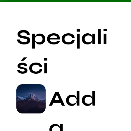
Specjali
ści
Add
a