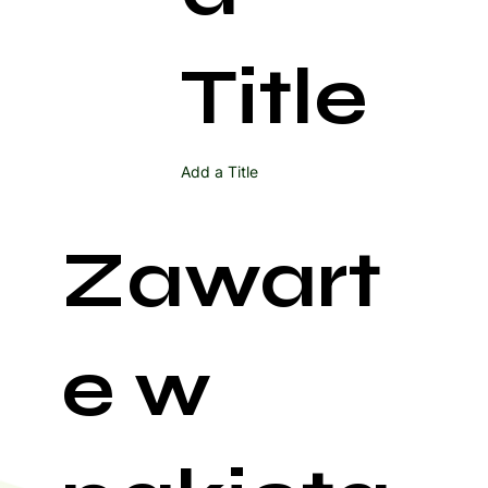
Title
Add a Title
Zawart
e w