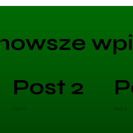
nowsze wpi
Post 2
P
Opis 2
Opis 3