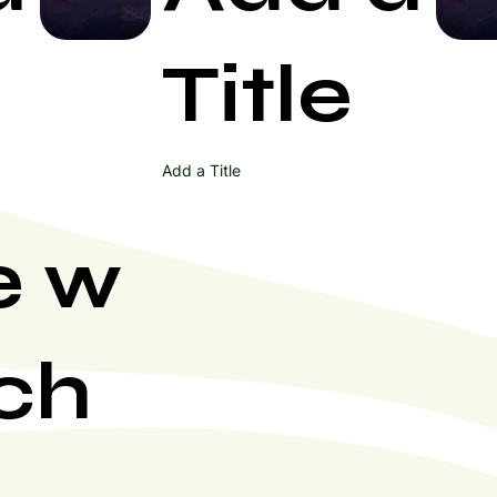
Start Now
Title
Add a Title
e w
ch