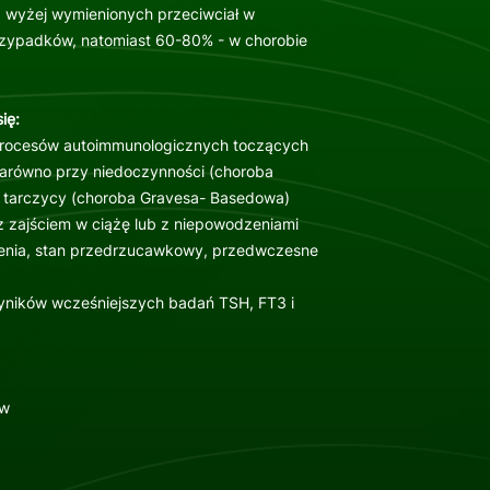
wyżej wymienionych przeciwciał w
rzypadków, natomiast 60-80% - w chorobie
ię:
rocesów autoimmunologicznych toczących
zarówno przy niedoczynności (choroba
i tarczycy (choroba Gravesa- Basedowa)
 z zajściem w ciążę lub z niepowodzeniami
nienia, stan przedrzucawkowy, przedwczesne
ników wcześniejszych badań TSH, FT3 i
ew