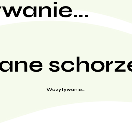
wanie...
ane schorz
Wczytywanie...