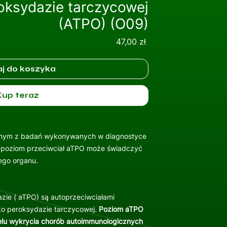
oksydazie tarczycowej
(ATPO) (O09)
Cena
47,00 zł
j do koszyka
Kup teraz
dnym z badań wykonywanych w diagnostyce
 poziom przeciwciał aTPO może świadczyć
ego organu.
zie ( aTPO) są autoprzeciwciałami
o peroksydazie tarczycowej.
Poziom aTPO
elu wykrycia chorób autoimmunologicznych