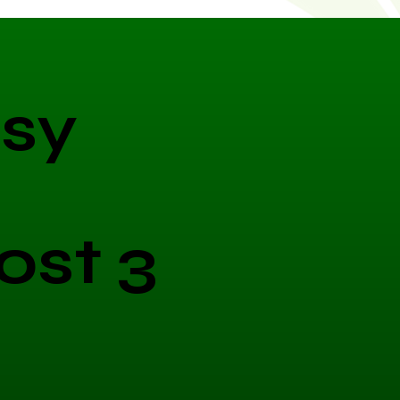
sy
ost 3