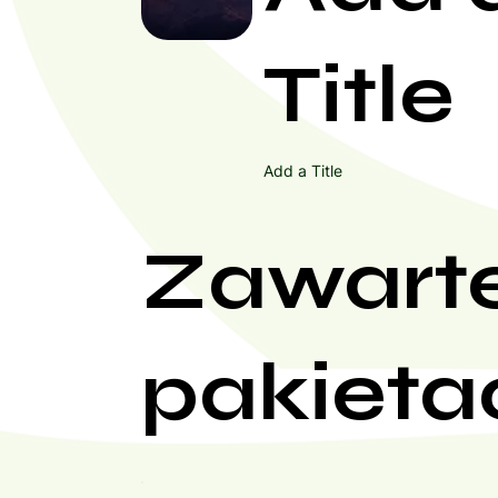
Title
Add a Title
Zawart
pakieta