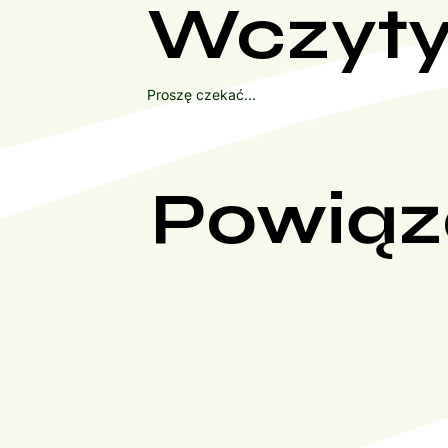
Wczyty
Proszę czekać...
Powiąz