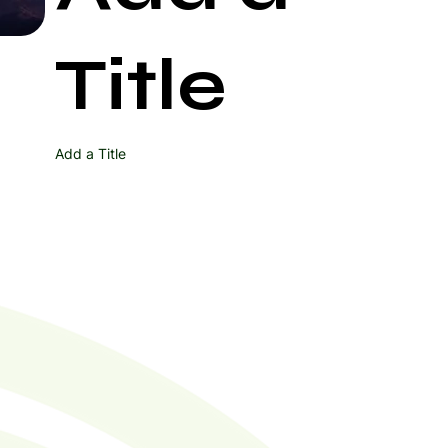
Start Now
Title
Add a Title