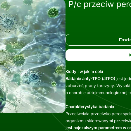
P/c przeciw per
Doda
Kiedy i w jakim celu
Badanie anty-TPO (aTPO)
jest je
zaburzeń pracy tarczycy. Wysoki
o chorobie autoimmunologicznej t
Charakterystyka badania
Przeciwciała przeciwko peroksyda
organizmu skierowanymi przeciwk
jest najczulszym parametrem w c