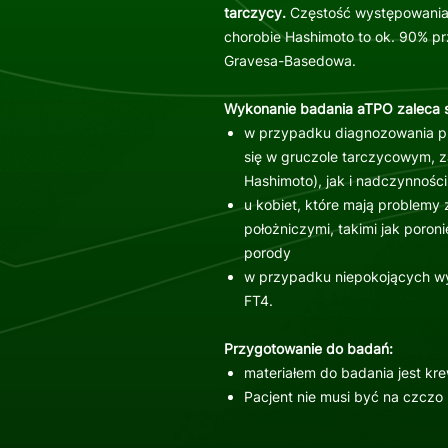
tarczycy.
Częstość występowania 
chorobie Hashimoto to ok. 90% p
Gravesa-Basedowa.
Wykonanie badania aTPO zaleca s
w przypadku diagnozowania p
się w gruczole tarczycowym, 
Hashimoto), jak i nadczynnośc
u kobiet, które mają problemy
położniczymi, takimi jak poro
porody
w przypadku niepokojących wy
FT4.
Przygotowanie do badań:
materiałem do badania jest kr
Pacjent nie musi być na czczo