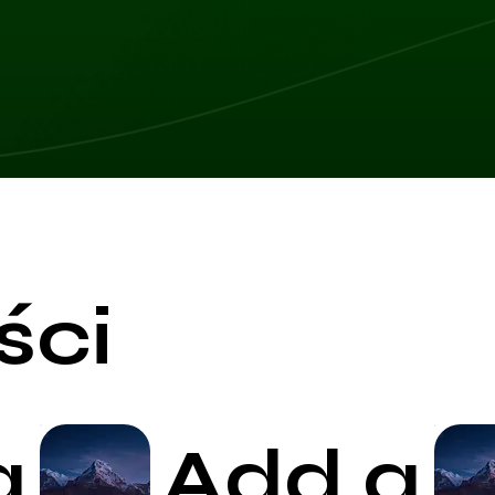
ści
a
Add a