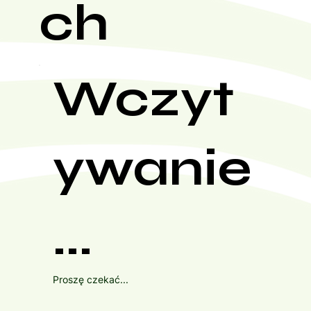
ch
Wczyt
ywanie
...
Proszę czekać...