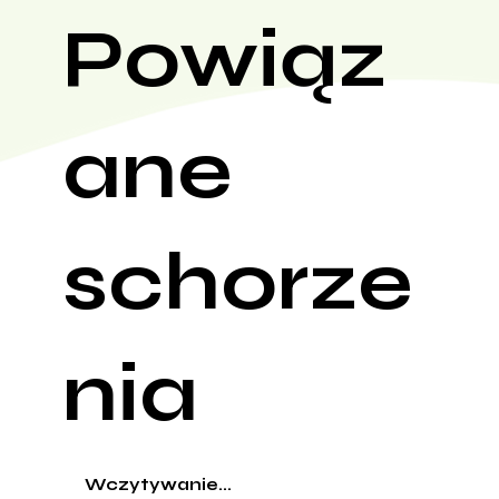
Powiąz
ane
schorze
nia
Wczytywanie...