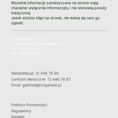
Wszelkie informacje zamieszczone na stronie mają
charakter wyłącznie informacyjny i nie stanowią porady
medycznej.
Jeżeli widzisz błąd na stronie, nie wahaj się nam go
zgłosić.
Progamed sp. z o. o.
ul. Stanisława Działowskiego 1
30-399 Kraków
NIP: 6762466355
Rehabilitacja: 12 446 78 88
Centrum Medyczne: 12 446 78 87
Email: gabinet@progamed.pl
Polityka Prywatności
Regulaminy
Kontakt