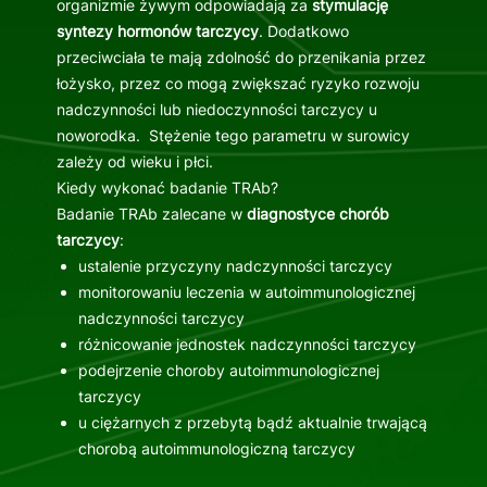
organizmie żywym odpowiadają za
stymulację
syntezy hormonów tarczycy
. Dodatkowo
przeciwciała te mają zdolność do przenikania przez
łożysko, przez co mogą zwiększać ryzyko rozwoju
nadczynności lub niedoczynności tarczycy u
noworodka. Stężenie tego parametru w surowicy
zależy od wieku i płci.
Kiedy wykonać badanie TRAb?
Badanie TRAb zalecane w
diagnostyce chorób
tarczycy
:
ustalenie przyczyny nadczynności tarczycy
monitorowaniu leczenia w autoimmunologicznej
nadczynności tarczycy
różnicowanie jednostek nadczynności tarczycy
podejrzenie choroby autoimmunologicznej
tarczycy
u ciężarnych z przebytą bądź aktualnie trwającą
chorobą autoimmunologiczną tarczycy