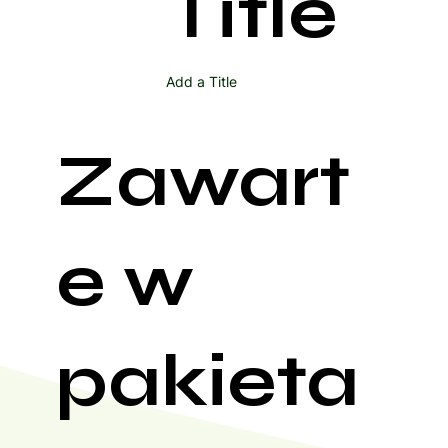
Title
Add a Title
Zawart
e w
pakieta