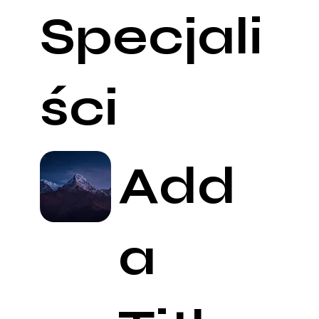
Specjali
ści
Add
a