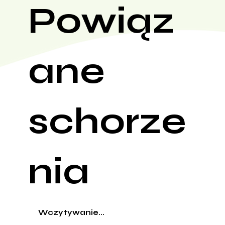
Powiąz
ane
schorze
nia
Wczytywanie...