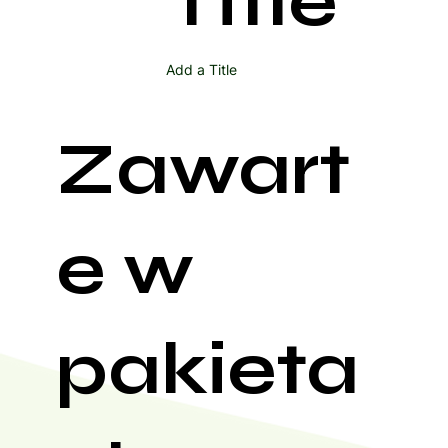
Title
Add a Title
Zawart
e w
pakieta