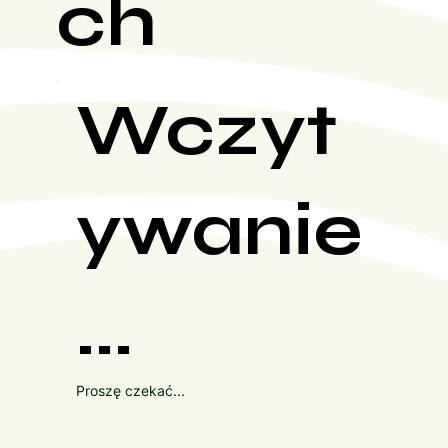
ch
Wczyt
ywanie
...
Proszę czekać...