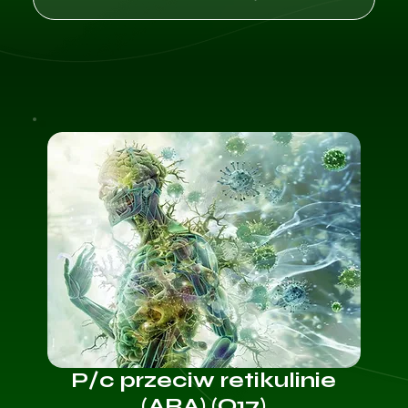
P/c przeciw retikulinie
(ARA) (O17)