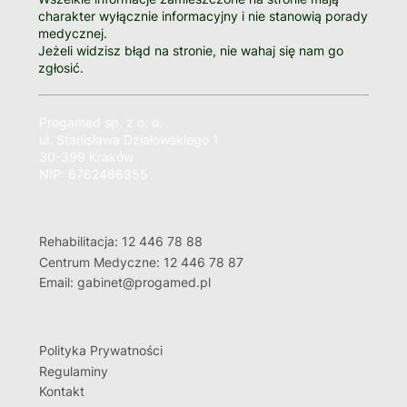
charakter wyłącznie informacyjny i nie stanowią porady
medycznej.
Jeżeli widzisz błąd na stronie, nie wahaj się nam go
zgłosić.
Progamed sp. z o. o.
ul. Stanisława Działowskiego 1
30-399 Kraków
NIP: 6762466355
Rehabilitacja: 12 446 78 88
Centrum Medyczne: 12 446 78 87
Email: gabinet@progamed.pl
Polityka Prywatności
Regulaminy
Kontakt