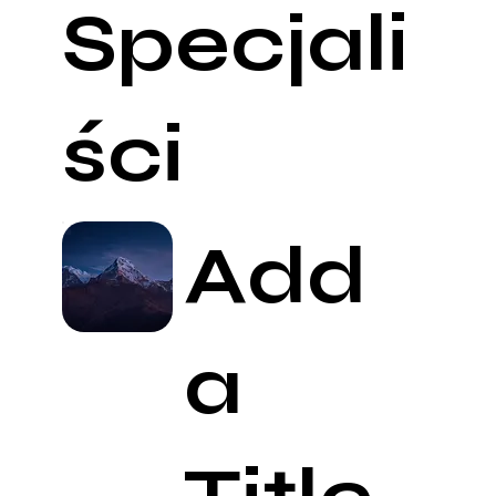
Specjali
ści
Add
a