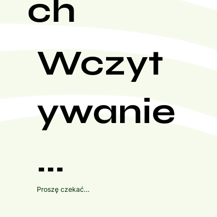
ch
Wczyt
ywanie
...
Proszę czekać...