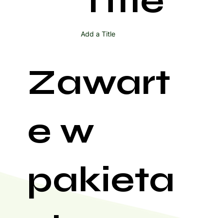
Title
Add a Title
Zawart
e w
pakieta