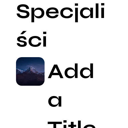
Specjali
ści
Add
a