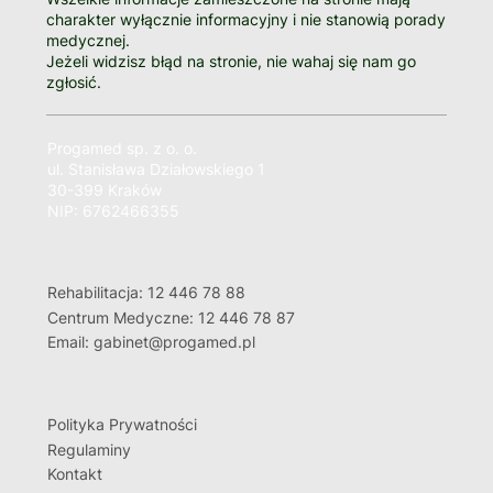
charakter wyłącznie informacyjny i nie stanowią porady
medycznej.
Jeżeli widzisz błąd na stronie, nie wahaj się nam go
zgłosić.
Progamed sp. z o. o.
ul. Stanisława Działowskiego 1
30-399 Kraków
NIP: 6762466355
Rehabilitacja: 12 446 78 88
Centrum Medyczne: 12 446 78 87
Email: gabinet@progamed.pl
Polityka Prywatności
Regulaminy
Kontakt