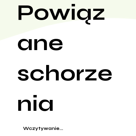
Powiąz
ane
schorze
nia
Wczytywanie...