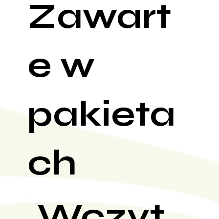
Zawart
e w
pakieta
ch
Wczyt