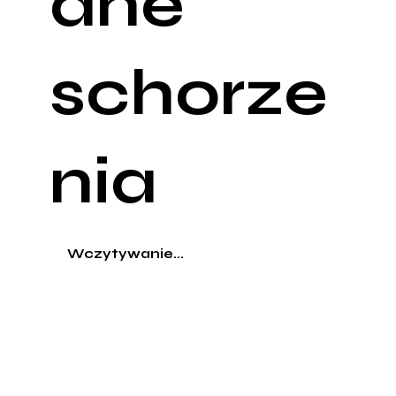
ane
schorze
nia
Wczytywanie...