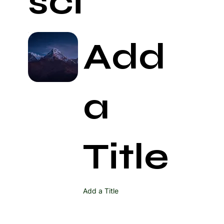
ści
Add
a
Title
Add a Title