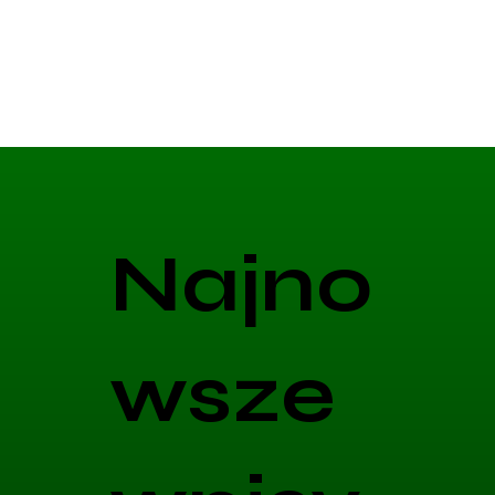
Najno
wsze