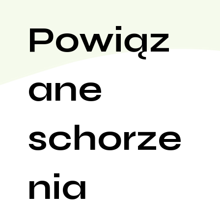
Powiąz
ane
schorze
nia