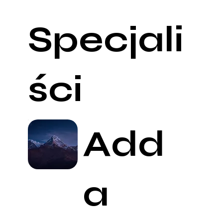
Specjali
ści
Add
a