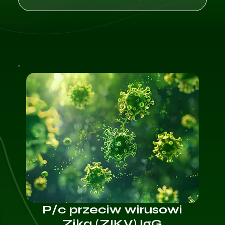
P/c przeciw wirusowi
Zika (ZIKV) IgG