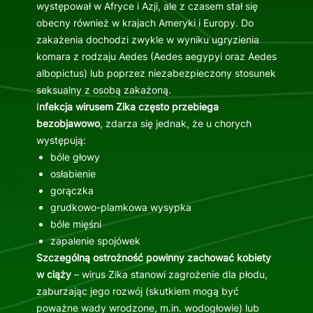
występował w Afryce i Azji, ale z czasem stał się
obecny również w krajach Ameryki i Europy. Do
zakażenia dochodzi zwykle w wyniku ugryzienia
komara z rodzaju Aedes (Aedes aegypyi oraz Aedes
albopictus) lub poprzez niezabezpieczony stosunek
seksualny z osobą zakażoną.
I
nfekcja wirusem Zika często przebiega
bezobjawowo
, zdarza się jednak, że u chorych
występują:
bóle głowy
osłabienie
gorączka
grudkowo-plamkowa wysypka
bóle mięśni
zapalenie spojówek
Szczególną ostrożność powinny zachować kobiety
w ciąży
– wirus Zika stanowi zagrożenie dla płodu,
zaburzając jego rozwój (skutkiem mogą być
poważne wady wrodzone, m.in. wodogłowie) lub