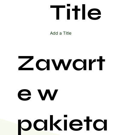
Title
Add a Title
Zawart
e w
pakieta