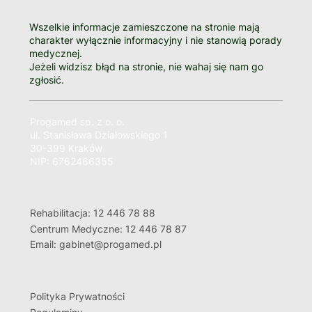
Wszelkie informacje zamieszczone na stronie mają
charakter wyłącznie informacyjny i nie stanowią porady
medycznej.
Jeżeli widzisz błąd na stronie, nie wahaj się nam go
zgłosić.
Progamed sp. z o. o.
ul. Stanisława Działowskiego 1
30-399 Kraków
NIP: 6762466355
Rehabilitacja: 12 446 78 88
Centrum Medyczne: 12 446 78 87
Email: gabinet@progamed.pl
Polityka Prywatności