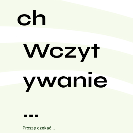
ch
Wczyt
ywanie
...
Proszę czekać...