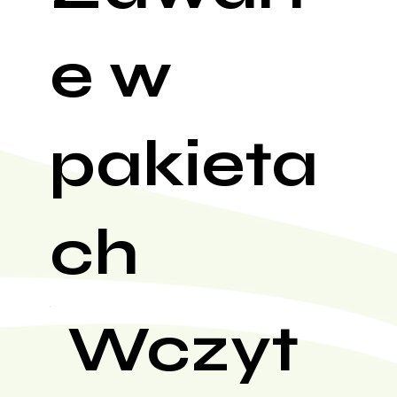
e w
pakieta
ch
Wczyt