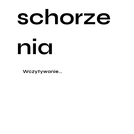
schorze
nia
Wczytywanie...