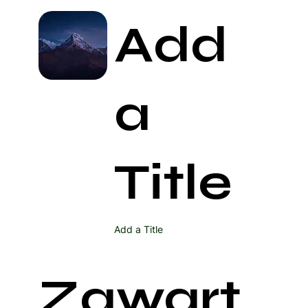
Add
a
Title
Add a Title
Zawart