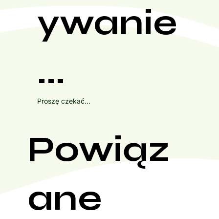
ywanie
...
Proszę czekać...
Powiąz
ane