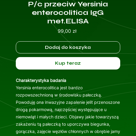
P/c przeciw Yersinia
enterocolitica IgG
met.ELISA
Cena
99,00 zł
Dodaj do koszyka
Kup teraz
Charakterystyka badania
Yersinia enterocolitica jest bardzo
rozpowszechnioną w środowisku pałeczką.
Powoduję ona inwazyjne zapalenie jelit przenoszone
drogą pokarmową, najczęściej występujące u
niemowląt i małych dzieci. Objawy jakie towarzyszą
zakażeniu tą pałeczką to uporczywa biegunka,
gorączka, zajęcie węzłów chłonnych w obrębie jamy