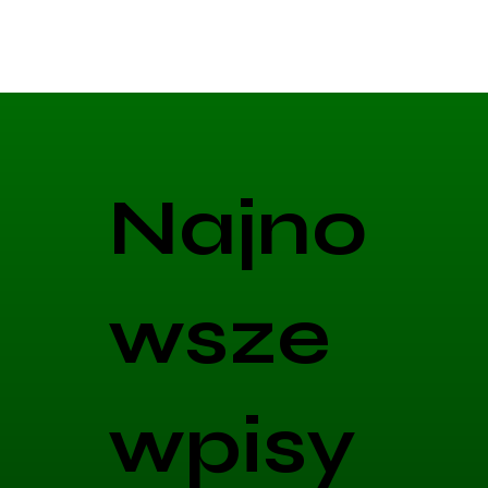
Najno
wsze
wpisy