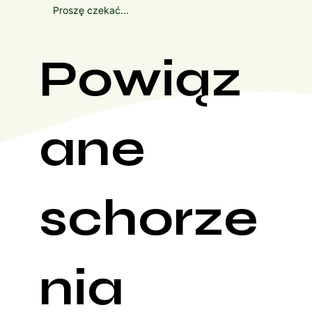
Proszę czekać...
Powiąz
ane
schorze
nia