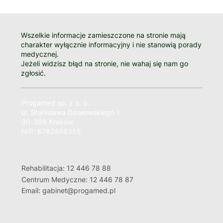
Wszelkie informacje zamieszczone na stronie mają
charakter wyłącznie informacyjny i nie stanowią porady
medycznej.
Jeżeli widzisz błąd na stronie, nie wahaj się nam go
zgłosić.
Progamed sp. z o. o.
ul. Stanisława Działowskiego 1
30-399 Kraków
NIP: 6762466355
Rehabilitacja: 12 446 78 88
Centrum Medyczne: 12 446 78 87
Email: gabinet@progamed.pl