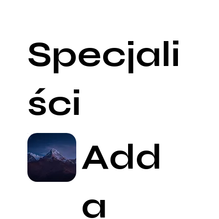
Specjali
ści
Add
a