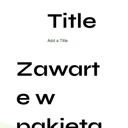
Title
Add a Title
Zawart
e w
pakieta