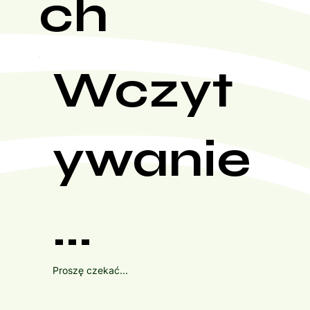
ch
Wczyt
ywanie
...
Proszę czekać...