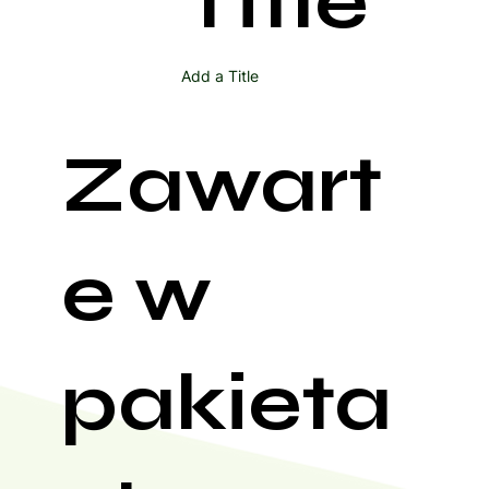
Title
Add a Title
Zawart
e w
pakieta