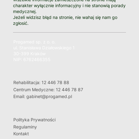
charakter wyłącznie informacyjny i nie stanowią porady
medycznej.
Jeżeli widzisz błąd na stronie, nie wahaj się nam go
zgłosić.
Progamed sp. z o. o.
ul. Stanisława Działowskiego 1
30-399 Kraków
NIP: 6762466355
Rehabilitacja: 12 446 78 88
Centrum Medyczne: 12 446 78 87
Email: gabinet@progamed.pl
Polityka Prywatności
Regulaminy
Kontakt