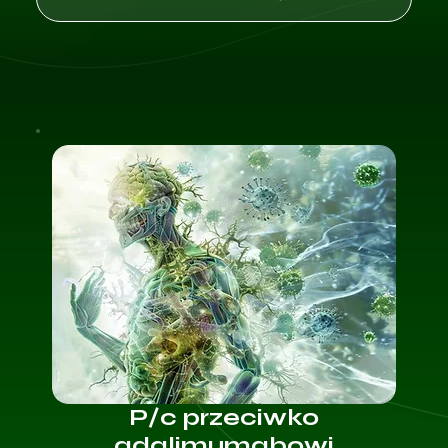
P/c przeciwko
adalimumabowi