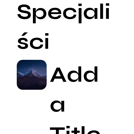
Specjali
ści
Add
a