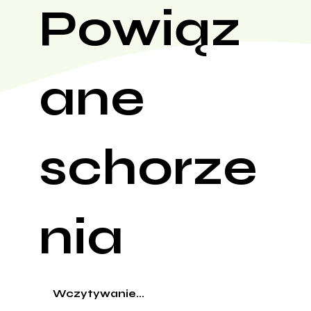
Powiąz
ane
schorze
nia
Wczytywanie...