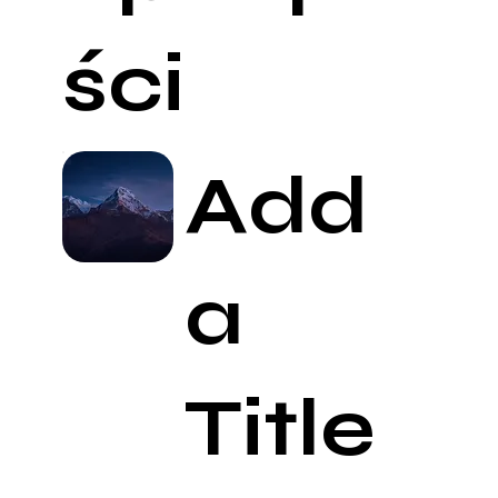
ści
Add
a
Title