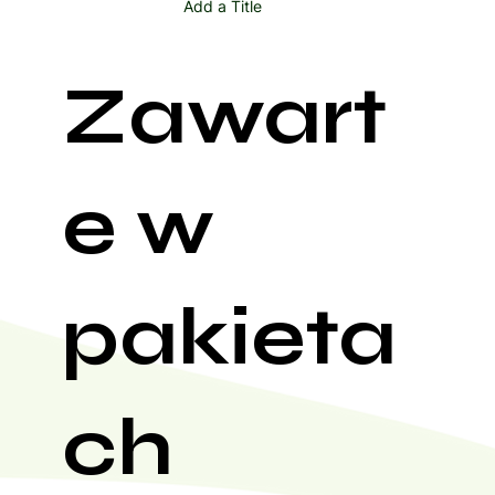
Add a Title
Zawart
e w
pakieta
ch