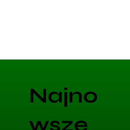
Najno
wsze