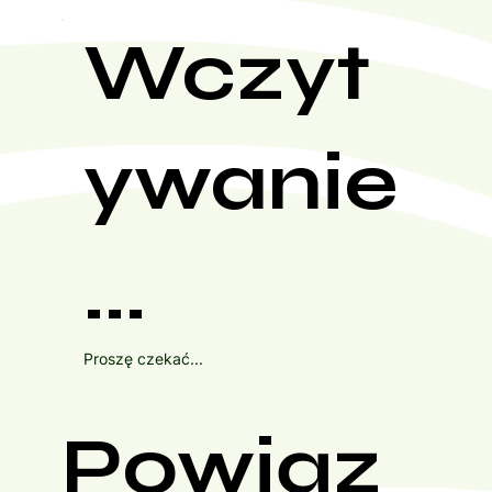
Wczyt
ywanie
...
Proszę czekać...
Powiąz