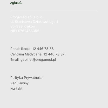
zgłosić.
Progamed sp. z o. o.
ul. Stanisława Działowskiego 1
30-399 Kraków
NIP: 6762466355
Rehabilitacja: 12 446 78 88
Centrum Medyczne: 12 446 78 87
Email: gabinet@progamed.pl
Polityka Prywatności
Regulaminy
Kontakt