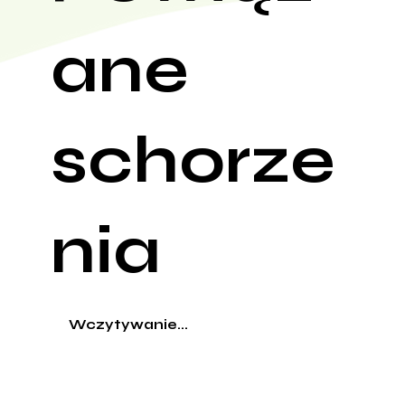
ane
schorze
nia
Wczytywanie...