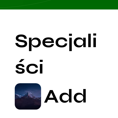
Specjali
ści
Add