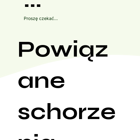
Proszę czekać...
Powiąz
ane
schorze