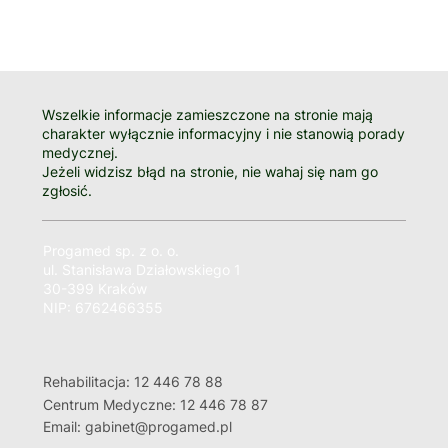
Wszelkie informacje zamieszczone na stronie mają
charakter wyłącznie informacyjny i nie stanowią porady
medycznej.
Jeżeli widzisz błąd na stronie, nie wahaj się nam go
zgłosić.
Progamed sp. z o. o.
ul. Stanisława Działowskiego 1
30-399 Kraków
NIP: 6762466355
Rehabilitacja: 12 446 78 88
Centrum Medyczne: 12 446 78 87
Email: gabinet@progamed.pl