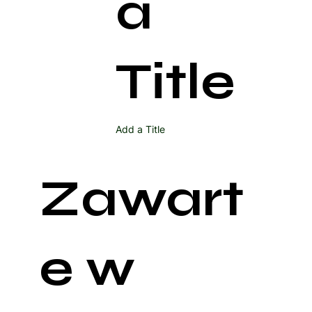
a
Title
Add a Title
Zawart
e w