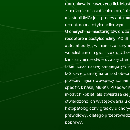
rumieniowaty, łuszczyca itd.
Miast
zmęczeniem i osłabieniem mięśni 
miastenii (MG) jest proces autoi
receptorom acetylocholinowym.
U chorych na miastenię stwierdza
receptorom acetylocholiny
, AChR-
autoantibody), w mianie zależnym 
współistnieniem grasiczaka. U 1
klinicznymi nie stwierdza się obe
takie noszą nazwę seronegatywn
MG stwierdza się natomiast obec
przeciw mięśniowo-specyficznemu
specific kinase, MuSK). Przeciwci
młodych kobiet, ale stwierdza się 
stwierdzono ich występowania u c
histopatologiczny grasicy u chor
prawidłowy, dlatego przeprowadze
poprawy.