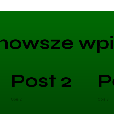
nowsze wpi
Post 2
P
Opis 2
Opis 3