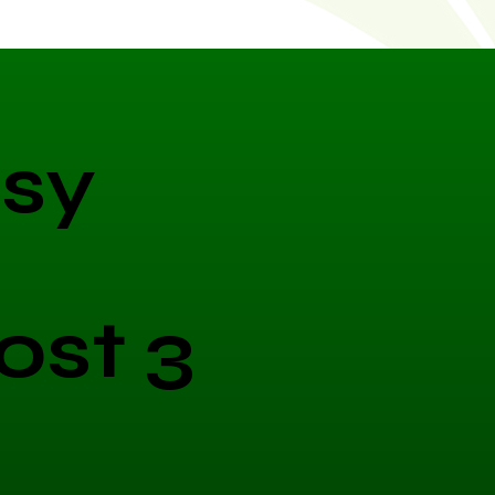
sy
ost 3