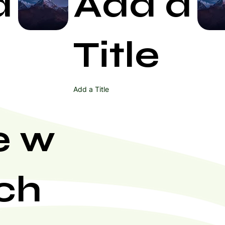
a
Add a
Start Now
Title
Add a Title
e w
ch