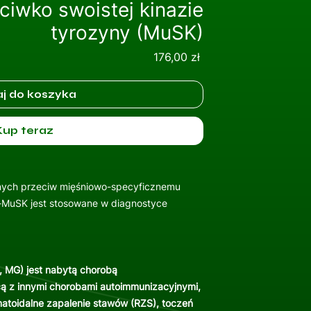
ciwko swoistej kinazie
tyrozyny (MuSK)
Cena
176,00 zł
j do koszyka
Kup teraz
nych przeciw mięśniowo-specyficznemu
y-MuSK jest stosowane w diagnostyce
, MG) jest nabytą chorobą
cą z innymi chorobami autoimmunizacyjnymi,
matoidalne zapalenie stawów (RZS), toczeń