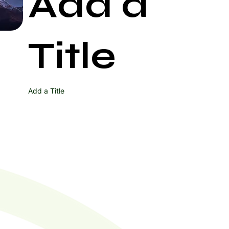
Add a
Start Now
Title
Add a Title