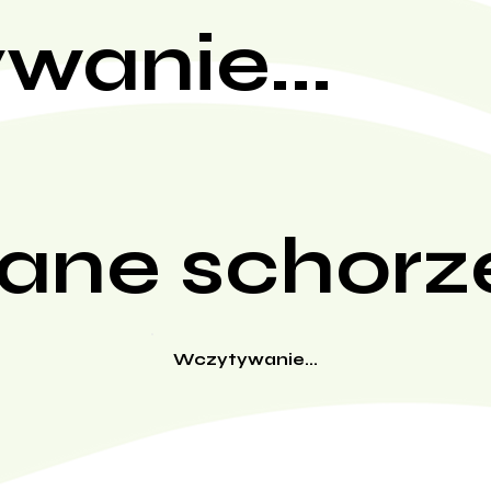
wanie...
ane schorz
Wczytywanie...