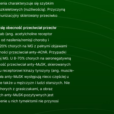
enia charakteryzuje się szybkim
szkieletowych (nużliwością). Przyczyną
mmunizacyjny skierowany przeciwko
 się obecność przeciwciał przeciw
ab (ang. acetylcholine receptor
od nasilenia/remisji choroby i
5-20% chorych na MG z pełnymi objawami
cności przeciwciał anty-AChR. Przypadki
ej MG. U 8-70% chorych na seronegatywną
ność przeciwciał anty-MuSK, skierowanych
 receptorowi kinazy tyrozyny (ang. muscle-
ała anty-MuSK występują nieco częściej u
je także u mężczyzn i ludzi starszych. Nie
horych z grasiczakami, a obraz
ych anty-MuSK-pozytywnych jest
nie u nich tymektomii nie przynosi