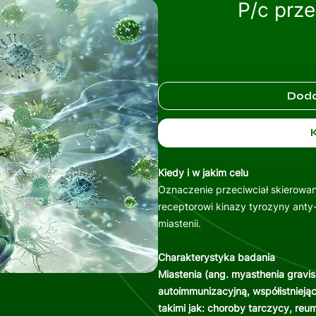
P/c prze
Doda
Kiedy i w jakim celu
Oznaczenie przeciwciał skierowa
receptorowi kinazy tyrozyny ant
miastenii.
Charakterystyka badania
Miastenia (ang. myasthenia gravis
autoimmunizacyjną, współistnieją
takimi jak: choroby tarczycy, reu