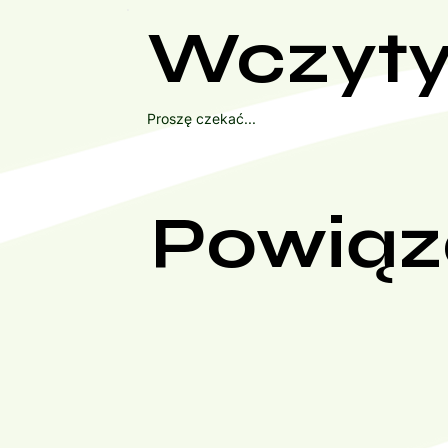
Wczyty
Proszę czekać...
Powiąz