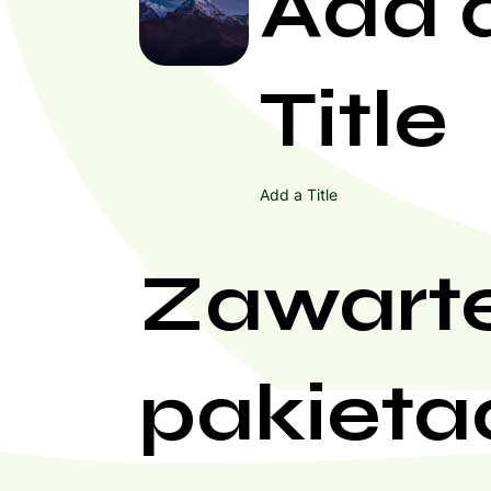
Add 
Title
Add a Title
Zawart
pakieta