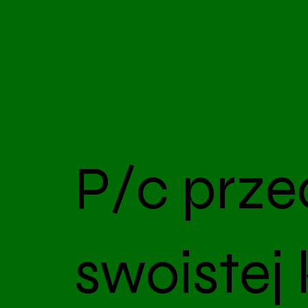
P/c prze
swoistej 