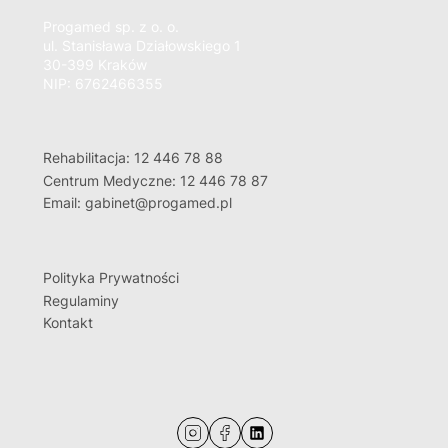
Progamed sp. z o. o.
ul. Stanisława Działowskiego 1
30-399 Kraków
NIP: 6762466355
Rehabilitacja: 12 446 78 88
Centrum Medyczne: 12 446 78 87
Email: gabinet@progamed.pl
Polityka Prywatności
Regulaminy
Kontakt