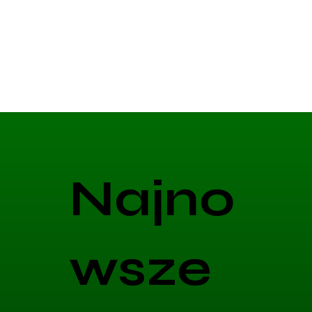
Najno
wsze