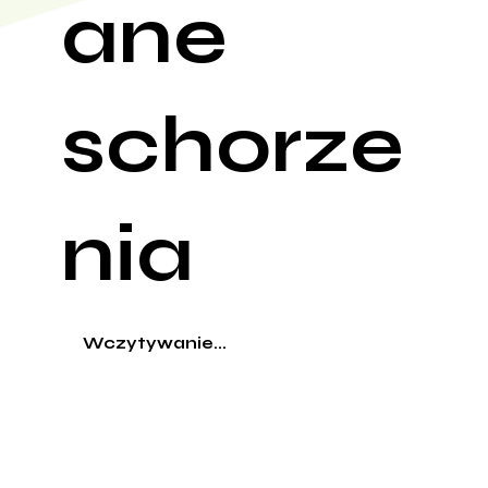
ane
schorze
nia
Wczytywanie...