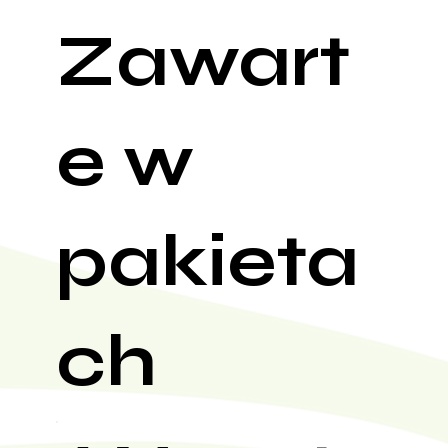
Zawart
e w
pakieta
ch