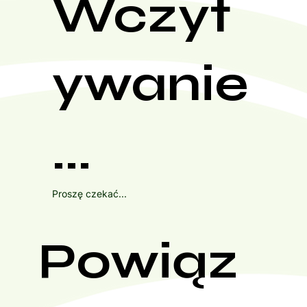
Wczyt
ywanie
...
Proszę czekać...
Powiąz