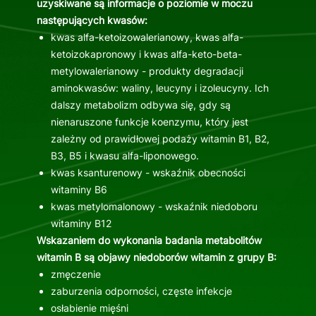
uzyskiwane są informacje o poziomie w moczu
następujących kwasów:
kwas alfa-ketoizowalerianowy, kwas alfa-
ketoizokapronowy i kwas alfa-keto-beta-
metylowalerianowy - produkty degradacji
aminokwasów: waliny, leucyny i izoleucyny. Ich
dalszy metabolizm odbywa się, gdy są
nienaruszone funkcje koenzymu, który jest
zależny od prawidłowej podaży witamin B1, B2,
B3, B5 i kwasu alfa-liponowego.
kwas ksanturenowy - wskaźnik obecności
witaminy B6
kwas metylomalonowy - wskaźnik niedoboru
witaminy B12
Wskazaniem do wykonania badania metabolitów
witamin B są objawy niedoborów witamin z grupy B:
zmęczenie
zaburzenia odporności, częste infekcje
osłabienie mięśni