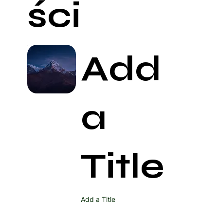
ści
Add
a
Title
Add a Title