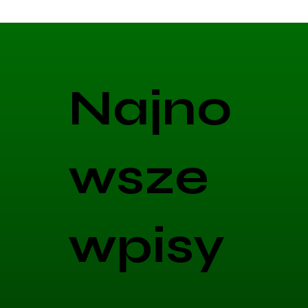
Najno
wsze
wpisy