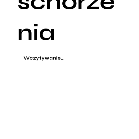
schorze
nia
Wczytywanie...