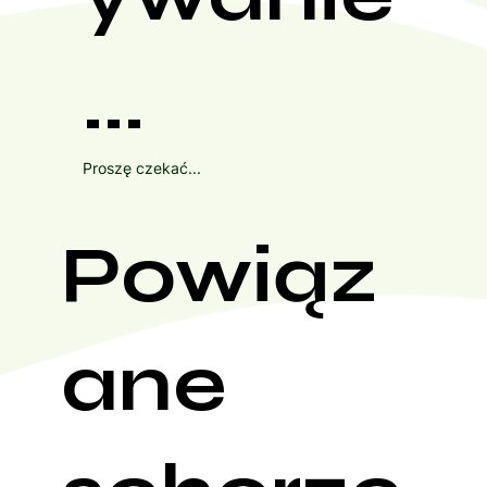
...
Proszę czekać...
Powiąz
ane