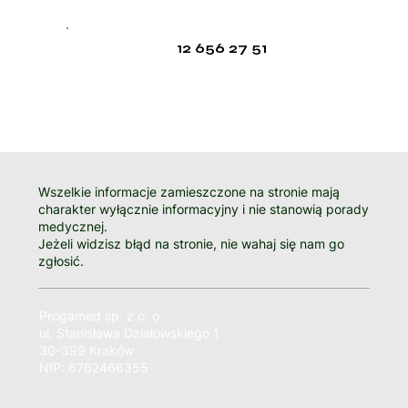
12 656 27 51
Wszelkie informacje zamieszczone na stronie mają
charakter wyłącznie informacyjny i nie stanowią porady
medycznej.
Jeżeli widzisz błąd na stronie, nie wahaj się nam go
zgłosić.
Progamed sp. z o. o.
ul. Stanisława Działowskiego 1
30-399 Kraków
NIP: 6762466355