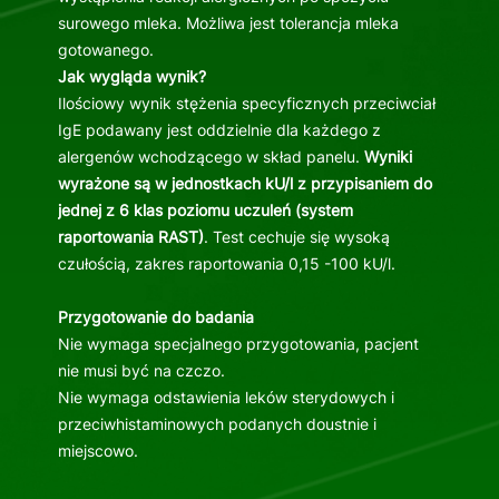
surowego mleka. Możliwa jest tolerancja mleka
gotowanego.
Jak wygląda wynik?
Ilościowy wynik stężenia specyficznych przeciwciał
IgE podawany jest oddzielnie dla każdego z
alergenów wchodzącego w skład panelu.
Wyniki
wyrażone są w jednostkach kU/l z przypisaniem do
jednej z 6 klas poziomu uczuleń (system
raportowania RAST)
. Test cechuje się wysoką
czułością, zakres raportowania 0,15 -100 kU/l.
Przygotowanie do badania
Nie wymaga specjalnego przygotowania, pacjent
nie musi być na czczo.
Nie wymaga odstawienia leków sterydowych i
przeciwhistaminowych podanych doustnie i
miejscowo.