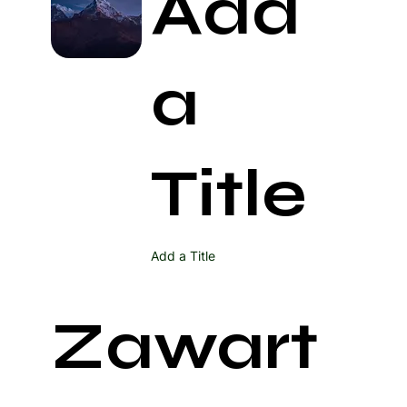
Add
a
Title
Add a Title
Zawart