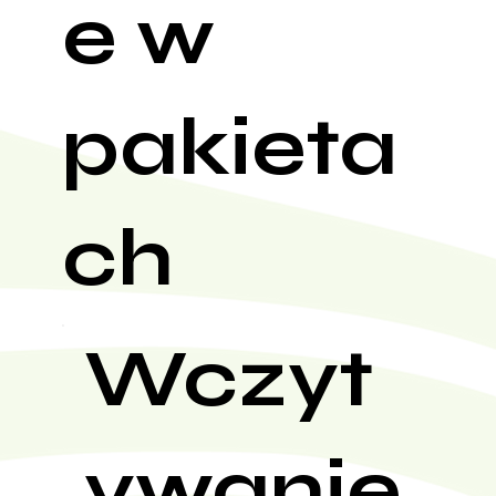
e w
pakieta
ch
Wczyt
ywanie