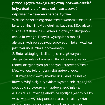
powodujących reakcje alergiczną, pozwala określić
indywidualny profil uczulenia i zastosować
odpowiednie zalecenia terapeutyczne.
W skład panelu alergenów mleka wchodzi: mleko, α-
laktalbumina, β-laktoglobulina, kazeina, BSA, gluten.
1. Alfa-laktalbumina - jeden z głównych alergenów
mleka krowiego. Ryzyko wystąpienia reakcji
alergicznych po spożyciu surowego mleka. Możliwa
jest tolerancja mleka gotowanego.
2. Beta-laktogloglobulina - jeden z głównych
alergenów mleka krowiego. Ryzyko wystąpienia
reakcji alergicznych po spożyciu surowego mleka.
Możliwa jest tolerancja mleka gotowanego.
3. Kazeina to główny marker uczulenia na mleko
krowie. Wiąże się z ryzykiem wystąpienia reakcji po
spożyciu surowego jak i gotowanego mleka.
4. Bos d 6 surowicza albumina bydlęca jest to białko
wrażliwe na wysoką temperaturę. Istnieje ryzyko
wystąpienia reakcji alergicznych po spożyciu