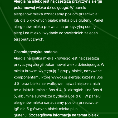
Alergia na mleko jest najczęstszą przyczyną alergii
pokarmowej wieku dziecięcego
. W panelu
alergenów mleka oznaczamy poziom przeciwciał
IgE dla 5 głównych białek mleka plus glutenu. Panel
alergenów mleka pozwala na precyzyjną ocenę
alergii na mleko i wydanie odpowiednich zaleceń
terapeutycznych.
Charakterystyka badania
Alergia na białka mleka krowiego jest najczęstszą
przyczyną alergii pokarmowej wieku dziecięcego. W
mleku krowim występują 2 grupy białek, nazywane
komponentami, które wywołują alergię: kazeina Bos
d 8, oraz białka serwatkowe, najważniejsze z nich
to: α-laktalbumina - Bos d 4, β-laktoglobulina Bos d
5, albumina surowicza bydlęca Bos d 6. W panelu
alergenów mleka oznaczamy poziom przeciwciał
IgE dla 5 głównych białek mleka plus
glutenu.
Szczegółowa informacja na temat białek