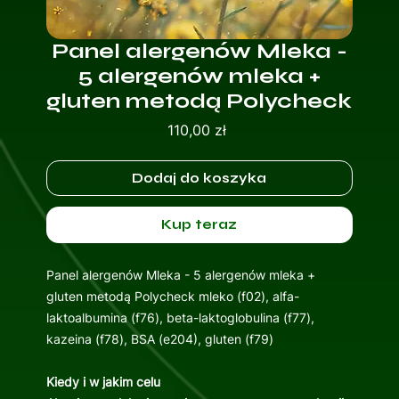
Panel alergenów Mleka -
5 alergenów mleka +
gluten metodą Polycheck
Cena
110,00 zł
Dodaj do koszyka
Kup teraz
Panel alergenów Mleka - 5 alergenów mleka +
gluten metodą Polycheck mleko (f02), alfa-
laktoalbumina (f76), beta-laktoglobulina (f77),
kazeina (f78), BSA (e204), gluten (f79)
Kiedy i w jakim celu