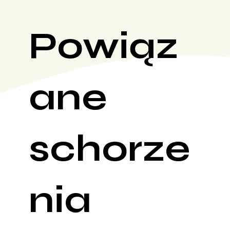
Powiąz
ane
schorze
nia