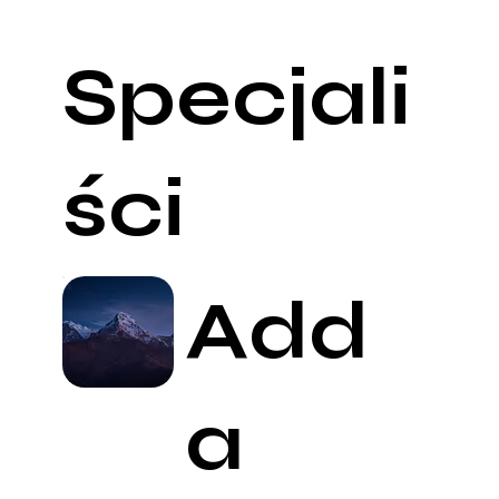
Specjali
ści
Add
a