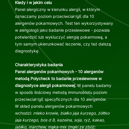
Kiedy i w jakim celu
Panel alergiczny w kierunku alergii, w którym
oznaczamy poziom przeciwciał IgE dla 10
alergenów pokarmowych. Test ten wykorzystywany
w alergologii jako badanie przesiewowe - pozwala
potwierdzić lub wykluczyć alergię pokarmową, a
tym samym ukierunkować leczenie, czy też dalszą
diagnostykę.
Charakterystyka badania
Panel alergenów pokarmowych - 10 alergenów
metodą Polycheck to badanie przesiewowe w
diagnostyce alergii pokarmowej.
W panelu badamy
w sposób ilościowy metodą immunoblotu poziom
przeciwciał IgE specyficznych dla 10 alergenów.
W skład panelu alergenów pokarmowych
wchodzi:
mleko krowie, białko jaja kurzego, żółtko
jaja kurzego, bos d 8, kazeina, soja, ryż, kakao,
jabłko, marchew, mąka-mix (mąki ze zbóż: