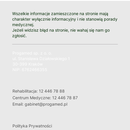
Wszelkie informacje zamieszczone na stronie mają
charakter wyłącznie informacyjny i nie stanowią porady
medycznej.
Jeżeli widzisz błąd na stronie, nie wahaj się nam go
zgłosić.
Progamed sp. z o. o.
ul. Stanisława Działowskiego 1
30-399 Kraków
NIP: 6762466355
Rehabilitacja: 12 446 78 88
Centrum Medyczne: 12 446 78 87
Email: gabinet@progamed.pl
Polityka Prywatności