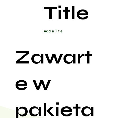
Title
Add a Title
Zawart
e w
pakieta