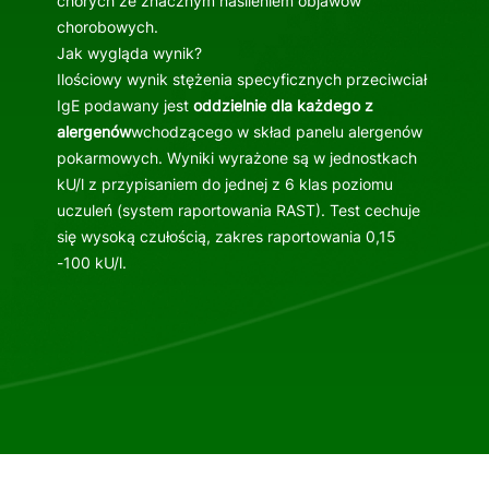
chorych ze znacznym nasileniem objawów
chorobowych.
Jak wygląda wynik?
Ilościowy wynik stężenia specyficznych przeciwciał
IgE podawany jest
oddzielnie dla każdego z
alergenów
wchodzącego w skład panelu alergenów
pokarmowych. Wyniki wyrażone są w jednostkach
kU/l z przypisaniem do jednej z 6 klas poziomu
uczuleń (system raportowania RAST). Test cechuje
się wysoką czułością, zakres raportowania 0,15
-100 kU/l.