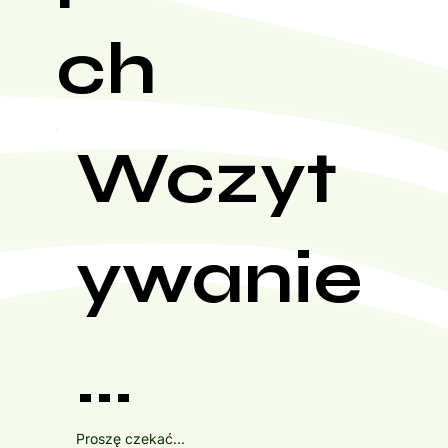
ch
Wczyt
ywanie
...
Proszę czekać...