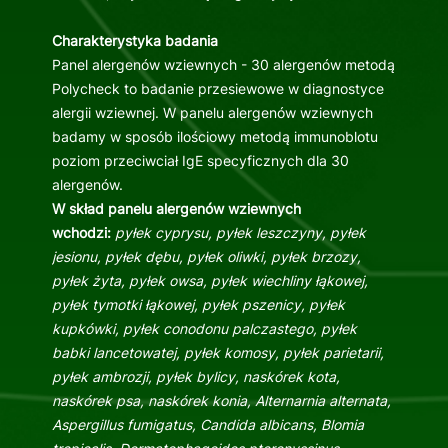
Charakterystyka badania
Panel alergenów wziewnych - 30 alergenów metodą
Polycheck to badanie przesiewowe w diagnostyce
alergii wziewnej. W panelu alergenów wziewnych
badamy w sposób ilościowy metodą immunoblotu
poziom przeciwciał IgE specyficznych dla 30
alergenów.
W skład panelu alergenów wziewnych
wchodzi:
pyłek cyprysu, pyłek leszczyny, pyłek
jesionu, pyłek dębu, pyłek oliwki, pyłek brzozy,
pyłek żyta, pyłek owsa, pyłek wiechliny łąkowej,
pyłek tymotki łąkowej, pyłek pszenicy, pyłek
kupkówki, pyłek conodonu palczastego, pyłek
babki lancetowatej, pyłek komosy, pyłek parietarii,
pyłek ambrozji, pyłek bylicy, naskórek kota,
naskórek psa, naskórek konia, Alternarnia alternata,
Aspergillus fumigatus, Candida albicans, Blomia