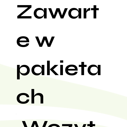
Zawart
e w
pakieta
ch