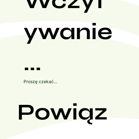
Wczyt
ywanie
...
Proszę czekać...
Powiąz