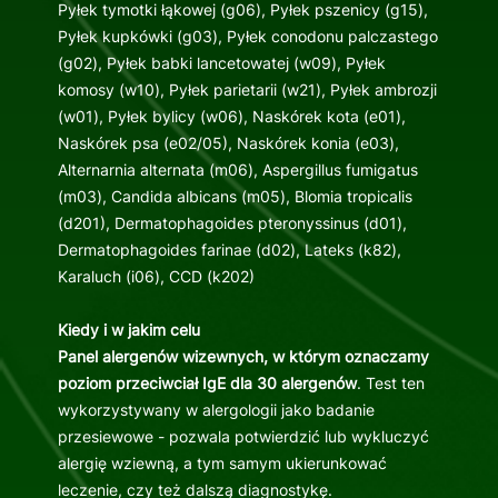
Pyłek tymotki łąkowej (g06), Pyłek pszenicy (g15),
Pyłek kupkówki (g03), Pyłek conodonu palczastego
(g02), Pyłek babki lancetowatej (w09), Pyłek
komosy (w10), Pyłek parietarii (w21), Pyłek ambrozji
(w01), Pyłek bylicy (w06), Naskórek kota (e01),
Naskórek psa (e02/05), Naskórek konia (e03),
Alternarnia alternata (m06), Aspergillus fumigatus
(m03), Candida albicans (m05), Blomia tropicalis
(d201), Dermatophagoides pteronyssinus (d01),
Dermatophagoides farinae (d02), Lateks (k82),
Karaluch (i06), CCD (k202)
Kiedy i w jakim celu
Panel alergenów wizewnych, w którym oznaczamy
poziom przeciwciał IgE dla 30 alergenów
. Test ten
wykorzystywany w alergologii jako badanie
przesiewowe - pozwala potwierdzić lub wykluczyć
alergię wziewną, a tym samym ukierunkować
leczenie, czy też dalszą diagnostykę.