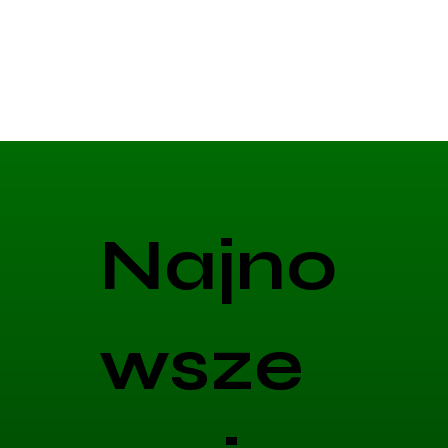
Najno
wsze