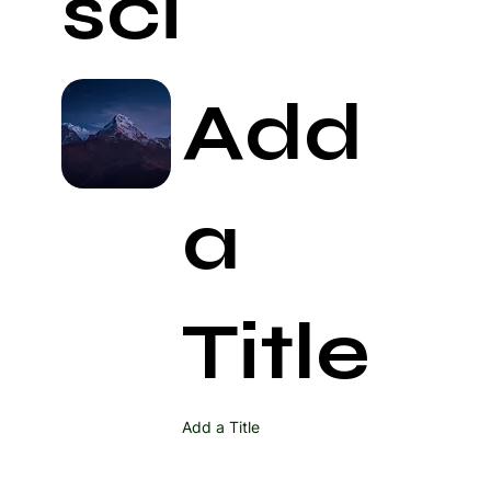
ści
Add
a
Title
Add a Title