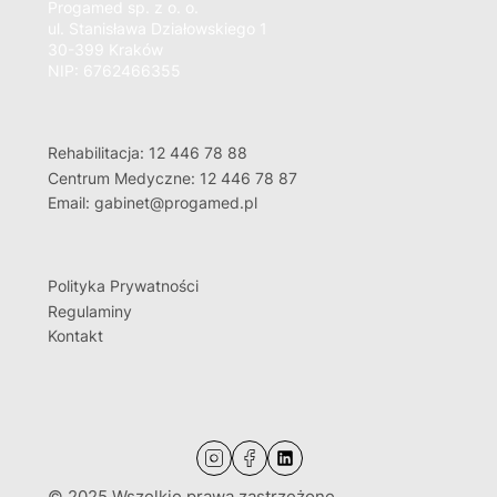
Progamed sp. z o. o.
ul. Stanisława Działowskiego 1
30-399 Kraków
NIP: 6762466355
Rehabilitacja: 12 446 78 88
Centrum Medyczne: 12 446 78 87
Email: gabinet@progamed.pl
Polityka Prywatności
Regulaminy
Kontakt
© 2025 Wszelkie prawa zastrzeżone