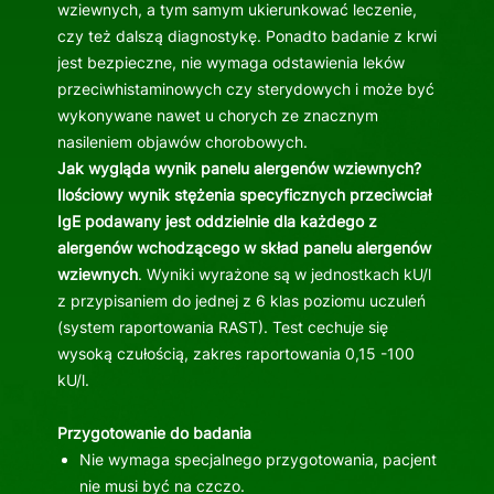
wziewnych, a tym samym ukierunkować leczenie,
czy też dalszą diagnostykę. Ponadto badanie z krwi
jest bezpieczne, nie wymaga odstawienia leków
przeciwhistaminowych czy sterydowych i może być
wykonywane nawet u chorych ze znacznym
nasileniem objawów chorobowych.
Jak wygląda wynik panelu alergenów wziewnych?
Ilościowy wynik stężenia specyficznych przeciwciał
IgE podawany jest oddzielnie dla każdego z
alergenów wchodzącego w skład panelu alergenów
wziewnych
. Wyniki wyrażone są w jednostkach kU/l
z przypisaniem do jednej z 6 klas poziomu uczuleń
(system raportowania RAST). Test cechuje się
wysoką czułością, zakres raportowania 0,15 -100
kU/l.
Przygotowanie do badania
Nie wymaga specjalnego przygotowania, pacjent
nie musi być na czczo.