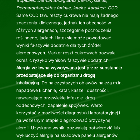
tropicalis, Dermatophagoides pteronyssinus,
Dermatophagoides farinae, lateks, karaluch, CCD.
Same CCD tzw. reszty cukrowe nie mają żadnego
znaczenia klinicznego, jednak ich obecność w
różnych alergenach, szczególnie pochodzenia
roślinnego, jadach i lateksie może powodować
wyniki fałszywie dodatnie dla tych źródeł
alergenowych. Marker reszt cukrowych pozwala
określić ryzyko wyników fałszywie dodatnich.
Alergia wziewna wywoływana jest przez substancje
przedostające się do organizmu drogą
inhalacyjną.
Do najczęstszych objawów należą m.in.
napadowe kichanie, katar, kaszel, duszności,
nawracające przewlekłe infekcje dróg
oddechowych, zapalenie spojówek. Warto
korzystać z możliwości diagnostyki laboratoryjnej i
na wczesnym etapie diagnozować przyczynę
alergii. Uzyskane wyniki pozwalają potwierdzić lub
wykluczyć alergię na składowe panelu alergenów