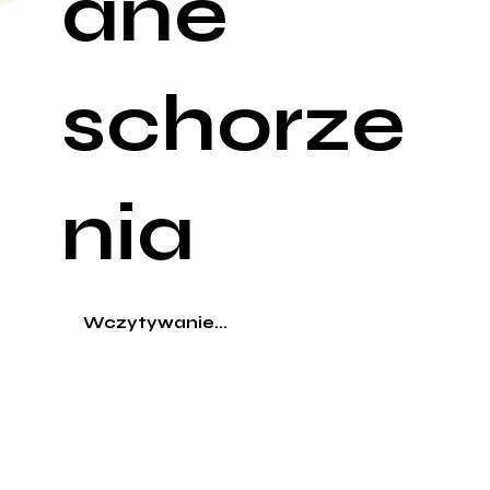
ane
schorze
nia
Wczytywanie...