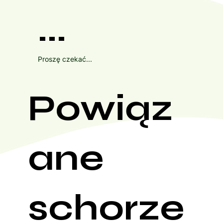
...
Proszę czekać...
Powiąz
ane
schorze