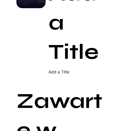
a
Title
Add a Title
Zawart
e w