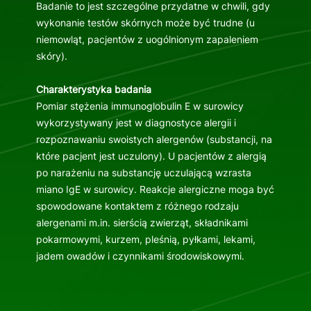
Badanie to jest szczególne przydatne w chwili, gdy
wykonanie testów skórnych może być trudne (u
niemowląt, pacjentów z uogólnionym zapaleniem
skóry).
Charakterystyka badania
Pomiar stężenia immunoglobulin E w surowicy
wykorzystywany jest w diagnostyce alergii i
rozpoznawaniu swoistych alergenów (substancji, na
które pacjent jest uczulony). U pacjentów z alergią
po narażeniu na substancję uczulającą wzrasta
miano IgE w surowicy. Reakcje alergiczne moga być
spowodowane kontaktem z różnego rodzaju
alergenami m.in. sierścią zwierząt, składnikami
pokarmowymi, kurzem, pleśnią, pyłkami, lekami,
jadem owadów i czynnikami środowiskowymi.