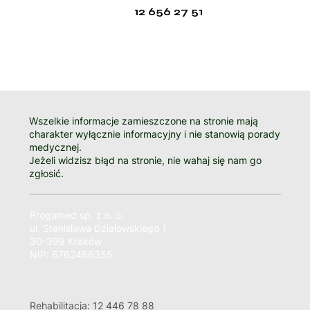
12 656 27 51
Wszelkie informacje zamieszczone na stronie mają
charakter wyłącznie informacyjny i nie stanowią porady
medycznej.
Jeżeli widzisz błąd na stronie, nie wahaj się nam go
zgłosić.
Progamed sp. z o. o.
ul. Stanisława Działowskiego 1
30-399 Kraków
NIP: 6762466355
Rehabilitacja: 12 446 78 88