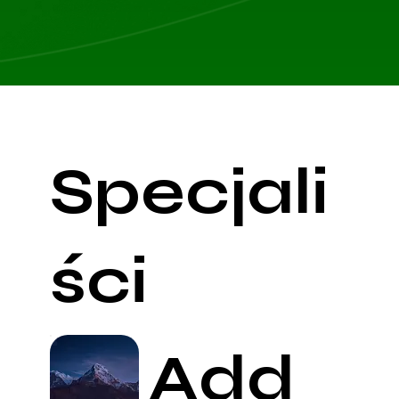
Specjali
ści
Add