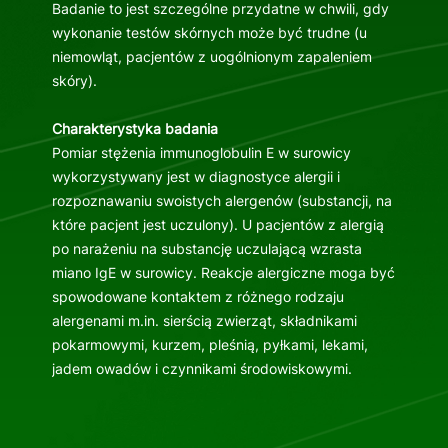
Badanie to jest szczególne przydatne w chwili, gdy
wykonanie testów skórnych może być trudne (u
niemowląt, pacjentów z uogólnionym zapaleniem
skóry).
Charakterystyka badania
Pomiar stężenia immunoglobulin E w surowicy
wykorzystywany jest w diagnostyce alergii i
rozpoznawaniu swoistych alergenów (substancji, na
które pacjent jest uczulony). U pacjentów z alergią
po narażeniu na substancję uczulającą wzrasta
miano IgE w surowicy. Reakcje alergiczne moga być
spowodowane kontaktem z różnego rodzaju
alergenami m.in. sierścią zwierząt, składnikami
pokarmowymi, kurzem, pleśnią, pyłkami, lekami,
jadem owadów i czynnikami środowiskowymi.