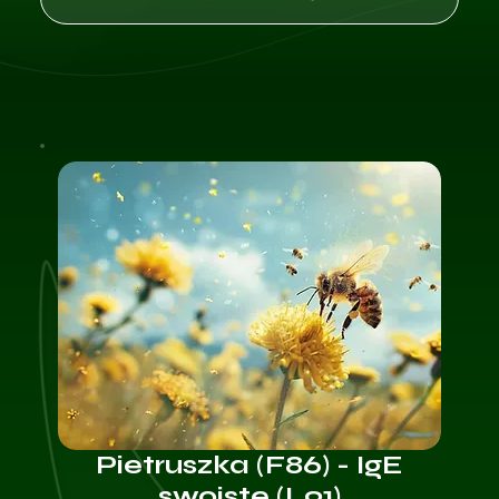
Pietruszka (F86) - IgE
swoiste (L91)