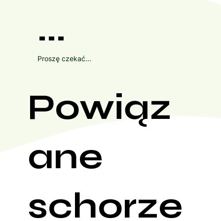
...
Proszę czekać...
Powiąz
ane
schorze