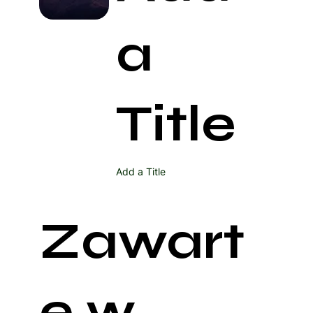
a
Title
Add a Title
Zawart
e w