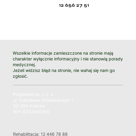
12 656 27 51
Wszelkie informacje zamieszczone na stronie mają
charakter wyłącznie informacyjny i nie stanowią porady
medycznej.
Jeżeli widzisz błąd na stronie, nie wahaj się nam go
zgłosić.
Progamed sp. z o. o.
ul. Stanisława Działowskiego 1
30-399 Kraków
NIP: 6762466355
Rehabilitacja: 12 446 78 88