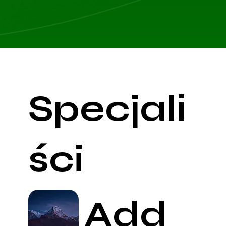
Specjali
ści
Add