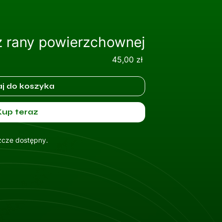
z rany powierzchownej
Cena
45,00 zł
j do koszyka
Kup teraz
szcze dostępny.