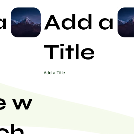
a
Add a
Start Now
Title
Add a Title
e w
ch