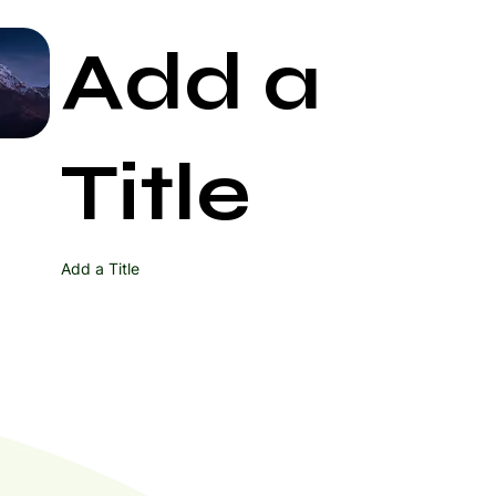
Add a
Start Now
Title
Add a Title