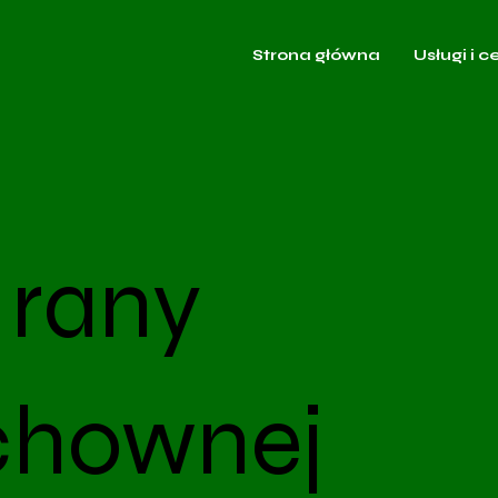
Strona główna
Usługi i c
 rany
chownej