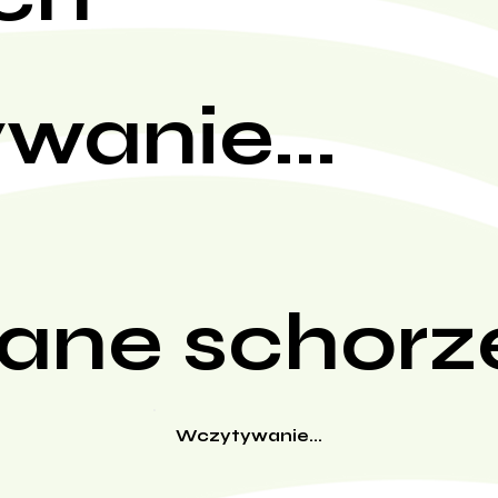
wanie...
ane schorz
Wczytywanie...