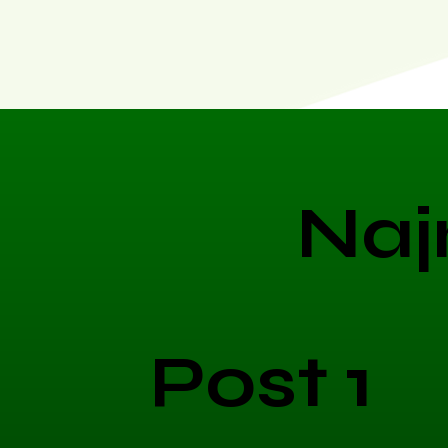
Naj
Post 1