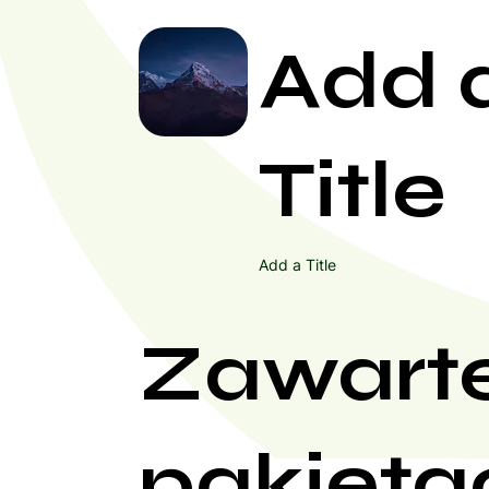
Add 
Title
Add a Title
Zawart
pakieta