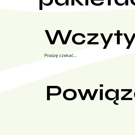
Wczyty
Proszę czekać...
Powiąz