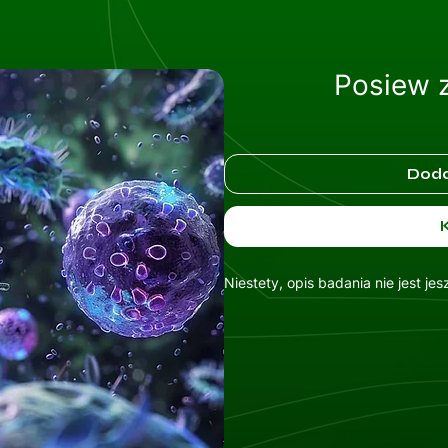
Posiew 
Doda
Niestety, opis badania nie jest je