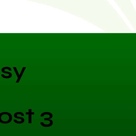
sy
ost 3