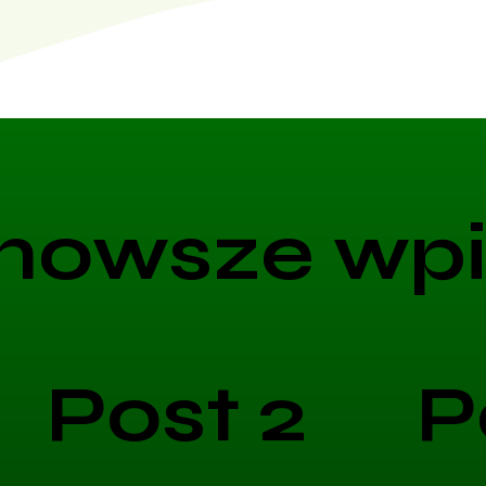
nowsze wpi
Post 2
P