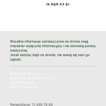
12 656 27 51
Wszelkie informacje zamieszczone na stronie mają
charakter wyłącznie informacyjny i nie stanowią porady
medycznej.
Jeżeli widzisz błąd na stronie, nie wahaj się nam go
zgłosić.
Progamed sp. z o. o.
ul. Stanisława Działowskiego 1
30-399 Kraków
NIP: 6762466355
Rehabilitacja: 12 446 78 88