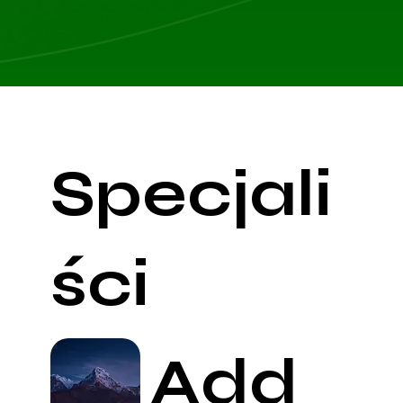
Specjali
ści
Add