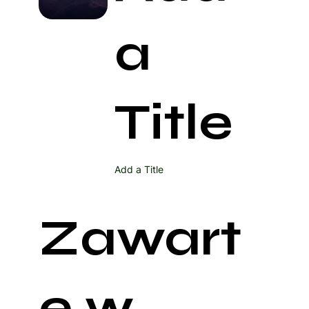
a
Title
Add a Title
Zawart
e w