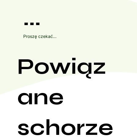
...
Proszę czekać...
Powiąz
ane
schorze