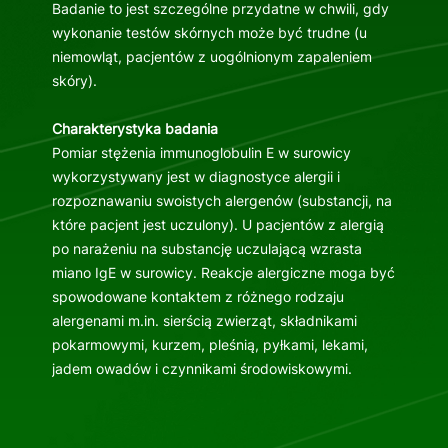
Badanie to jest szczególne przydatne w chwili, gdy
wykonanie testów skórnych może być trudne (u
niemowląt, pacjentów z uogólnionym zapaleniem
skóry).
Charakterystyka badania
Pomiar stężenia immunoglobulin E w surowicy
wykorzystywany jest w diagnostyce alergii i
rozpoznawaniu swoistych alergenów (substancji, na
które pacjent jest uczulony). U pacjentów z alergią
po narażeniu na substancję uczulającą wzrasta
miano IgE w surowicy. Reakcje alergiczne moga być
spowodowane kontaktem z różnego rodzaju
alergenami m.in. sierścią zwierząt, składnikami
pokarmowymi, kurzem, pleśnią, pyłkami, lekami,
jadem owadów i czynnikami środowiskowymi.