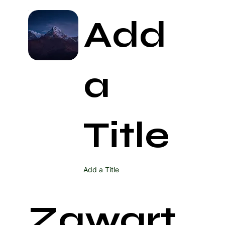
Add
a
Title
Add a Title
Zawart