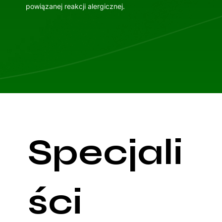
powiązanej reakcji alergicznej.
Specjali
ści