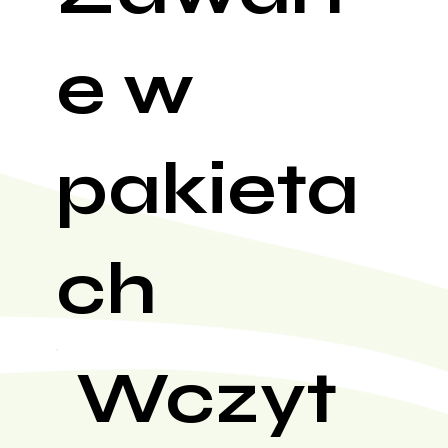
e w
pakieta
ch
Wczyt