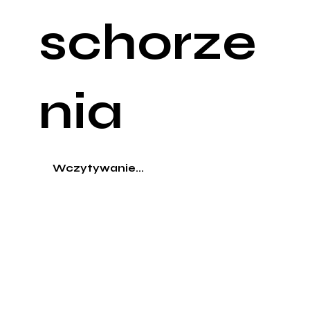
schorze
nia
Wczytywanie...