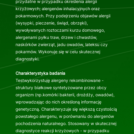
przydatne w przypadku określenia alergii
krzyżowych; alergenów inhalacyjnych oraz
pokarmowych. Przy podejrzeniu objawów alergii
(wysypki, pieczenie, świąd, obrzęki),
wywoływanych roztoczami kurzu domowego,
alergenami pyłku traw, drzew i chwastów,
naskórków zwierząt, jadu owadów, lateksu czy
pokarmów. Wykonuje się w celu skutecznej
diagnostyki.
Charakterystyka badania
Testwykorzystuję alergeny rekombinowane -
struktury białkowe syntetyzowane przez obcy
organizm (np.komórki bakterii, drożdży, owadów),
wprowadzając do nich określoną informację
genetyczną. Charakteryzuje się większą czystością
powstałego alergenu, w porównaniu do alergenów
pochodzenia naturalnego. Stosowany w skutecznej
diagnostyce reakcji krzyżowych - w przypadku