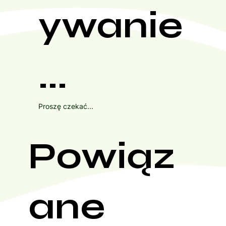
ywanie
...
Proszę czekać...
Powiąz
ane