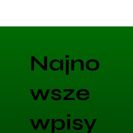
Najno
wsze
wpisy