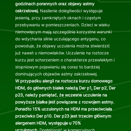
godzinach porannych oraz objawy astmy
oskrzelowej.
Nasilenie dolegliwości występuje
jesienią, przy zamkniętych oknach i częstym
przebywaniu w pomieszczeniach. Dzieci w wieku
niemowlęcym mają szczególnie korzystne warunki
do wdychania silnie uczulającego antygenu, co
powoduje, że objawy uczulenia można stwierdzić
już nawet u niemowlaków. Uczulenie na roztocze
kurzu jest schorzeniem o charakterze przewlekłym i
stopniowym pojawianiu się coraz to bardziej
dominujących objawów astmy oskrzelowej.
W przypadku alergii na roztocza kurzu domowego
HDM, do głównych białek należą Der p1, Der p2, Der
p23, należy pamiętać, że wczesne uczulenie na
powyższe białka jest powiązane z rozwojem astmy.
Ponadto 15% uczulonych na HDM ma przeciwciała
przeciwko Der p10. Der p23 jest trzecim głównym
alergenem HDM, występuje u 70%
uczulonych.
Dostępność w komercyjnych