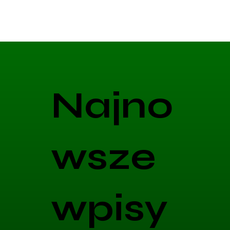
Najno
wsze
wpisy