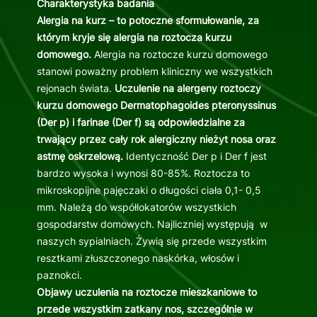
Charakterystyka badania
Alergia na kurz – to potoczne sformułowanie, za
którym kryje się alergia na roztocza kurzu
domowego.
Alergia na roztocze kurzu domowego
stanowi poważny problem kliniczny we wszystkich
rejonach świata.
Uczulenie na alergeny roztoczy
kurzu domowego Dermatophagoides pteronyssinus
(Der p) i farinae (Der f) są odpowiedzialne za
trwający przez cały rok alergiczny nieżyt nosa oraz
astmę oskrzelową.
Identyczność Der p i Der f jest
bardzo wysoka i wynosi 80-85%. Roztocza to
mikroskopijne pajęczaki o długości ciała 0,1- 0,5
mm. Należą do współlokatorów wszystkich
gospodarstw domowych. Najliczniej występują w
naszych sypialniach. Żywią się przede wszystkim
resztkami złuszczonego naskórka, włosów i
paznokci.
Objawy uczulenia na roztocze mieszkaniowe to
przede wszystkim zatkany nos, szczególnie w