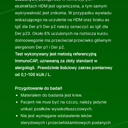
ekstraktach HDM jest ograniczona, a tym samym
wykrywalność jest znikoma. W przypadku wywiadu
wskazującego na uczulenie na HDM oraz braku as
IgE dla Der p1i Der p2 należy oznaczyć as IgE dla
Der p23. Około 6% uczulonych na roztocza kurzu
domoowegonie ma przeciwciał przeciwko głównym
alergenom Der p1 i Der p2.
Test wykonywany jest metodą referencyjną
ImmunoCAP, uznawaną za złoty standard w
alergologii.
Prawdziwie ilościowy zakres pomiarowy
od 0,1-100 kUA / L.
Przygotowanie do badań
Materiałem do badania jest krew.
Pacjent nie musi być na czczo, należy jedynie
unikać posiłków wysokotłuszczowych.
Nie jest wymagane odstawienie leków
sterydowych i przeciwhistaminowych podanych