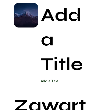
Add
a
Title
Add a Title
Zawart