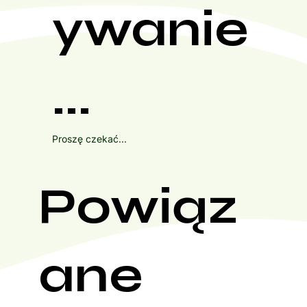
ywanie
...
Proszę czekać...
Powiąz
ane