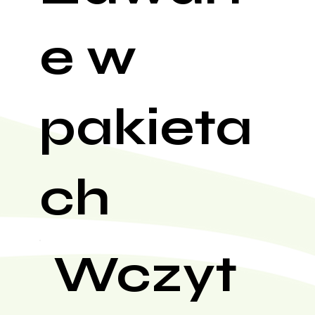
e w
pakieta
ch
Wczyt