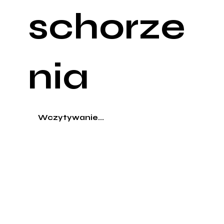
schorze
nia
Wczytywanie...